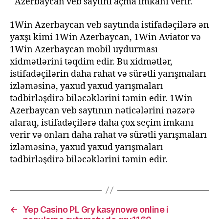
Azerbaycan veb saytını açma imkanı verir.
1Win Azerbaycan veb saytında istifadəçilərə ən
yaxşı kimi 1Win Azerbaycan, 1Win Aviator və
1Win Azerbaycan mobil uydurması
xidmətlərini təqdim edir. Bu xidmətlər,
istifadəçilərin daha rahat və sürətli yarışmaları
izləməsinə, yaxud yaxud yarışmaları
tədbirləşdirə biləcəklərini təmin edir. 1Win
Azerbaycan veb saytının nəticələrini nəzərə
alaraq, istifadəçilərə daha çox seçim imkanı
verir və onları daha rahat və sürətli yarışmaları
izləməsinə, yaxud yaxud yarışmaları
tədbirləşdirə biləcəklərini təmin edir.
←
Yep Casino PL Gry kasynowe online i