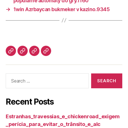
popularne automaty do gry.1160
→
1win Azrbaycan bukmeker v kazino.9345
Recent Posts
Estranhas_travessias_e_chickenroad_exigem
_perícia_para_evitar_o_trânsito_e_alc