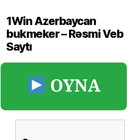
1Win Azerbaycan
bukmeker – Rəsmi Veb
Saytı
OYNA