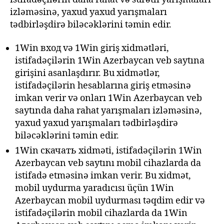
izləməsinə, yaxud yaxud yarışmaları
tədbirləşdirə biləcəklərini təmin edir.
1Win вход və 1Win giriş xidmətləri,
istifadəçilərin 1Win Azerbaycan veb saytına
girişini asanlaşdırır. Bu xidmətlər,
istifadəçilərin hesablarına giriş etməsinə
imkan verir və onları 1Win Azerbaycan veb
saytında daha rahat yarışmaları izləməsinə,
yaxud yaxud yarışmaları tədbirləşdirə
biləcəklərini təmin edir.
1Win скачать xidməti, istifadəçilərin 1Win
Azerbaycan veb saytını mobil cihazlarda da
istifadə etməsinə imkan verir. Bu xidmət,
mobil uydurma yaradıcısı üçün 1Win
Azerbaycan mobil uydurması təqdim edir və
istifadəçilərin mobil cihazlarda da 1Win