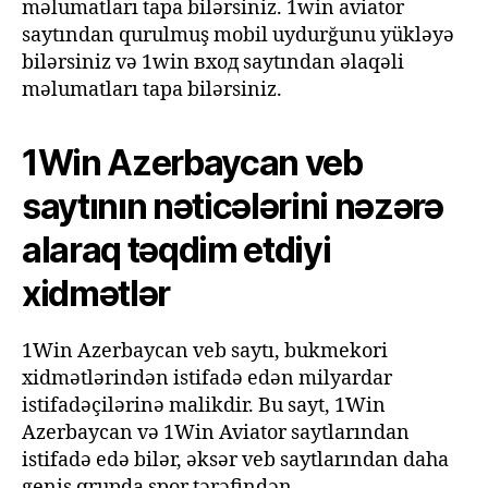
məlumatları tapa bilərsiniz. 1win aviator
saytından qurulmuş mobil uydurğunu yükləyə
bilərsiniz və 1win вход saytından əlaqəli
məlumatları tapa bilərsiniz.
1Win Azerbaycan veb
saytının nəticələrini nəzərə
alaraq təqdim etdiyi
xidmətlər
1Win Azerbaycan veb saytı, bukmekori
xidmətlərindən istifadə edən milyardar
istifadəçilərinə malikdir. Bu sayt, 1Win
Azerbaycan və 1Win Aviator saytlarından
istifadə edə bilər, əksər veb saytlarından daha
geniş qrupda spor tərəfindən