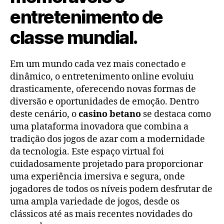
entretenimento de
classe mundial.
Em um mundo cada vez mais conectado e
dinâmico, o entretenimento online evoluiu
drasticamente, oferecendo novas formas de
diversão e oportunidades de emoção. Dentro
deste cenário, o
casino betano
se destaca como
uma plataforma inovadora que combina a
tradição dos jogos de azar com a modernidade
da tecnologia. Este espaço virtual foi
cuidadosamente projetado para proporcionar
uma experiência imersiva e segura, onde
jogadores de todos os níveis podem desfrutar de
uma ampla variedade de jogos, desde os
clássicos até as mais recentes novidades do