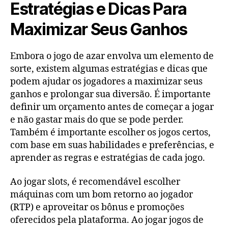
Estratégias e Dicas Para
Maximizar Seus Ganhos
Embora o jogo de azar envolva um elemento de
sorte, existem algumas estratégias e dicas que
podem ajudar os jogadores a maximizar seus
ganhos e prolongar sua diversão. É importante
definir um orçamento antes de começar a jogar
e não gastar mais do que se pode perder.
Também é importante escolher os jogos certos,
com base em suas habilidades e preferências, e
aprender as regras e estratégias de cada jogo.
Ao jogar slots, é recomendável escolher
máquinas com um bom retorno ao jogador
(RTP) e aproveitar os bônus e promoções
oferecidos pela plataforma. Ao jogar jogos de