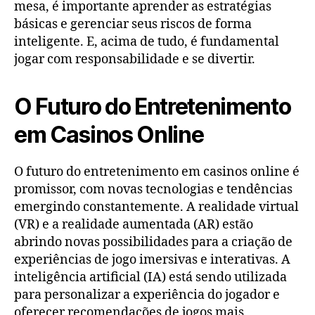
mesa, é importante aprender as estratégias
básicas e gerenciar seus riscos de forma
inteligente. E, acima de tudo, é fundamental
jogar com responsabilidade e se divertir.
O Futuro do Entretenimento
em Casinos Online
O futuro do entretenimento em casinos online é
promissor, com novas tecnologias e tendências
emergindo constantemente. A realidade virtual
(VR) e a realidade aumentada (AR) estão
abrindo novas possibilidades para a criação de
experiências de jogo imersivas e interativas. A
inteligência artificial (IA) está sendo utilizada
para personalizar a experiência do jogador e
oferecer recomendações de jogos mais