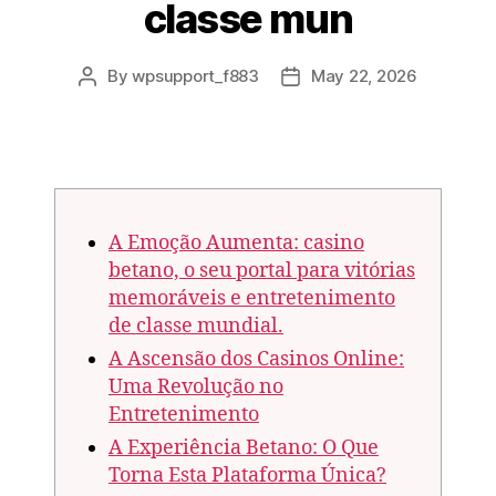
classe mun
By
wpsupport_f883
May 22, 2026
A Emoção Aumenta: casino
betano, o seu portal para vitórias
memoráveis e entretenimento
de classe mundial.
A Ascensão dos Casinos Online:
Uma Revolução no
Entretenimento
A Experiência Betano: O Que
Torna Esta Plataforma Única?