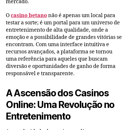
mercado.
O
casino betano
não é apenas um local para
testar a sorte; é um portal para um universo de
entretenimento de alta qualidade, onde a
emoção e a possibilidade de grandes vitórias se
encontram. Com uma interface intuitiva e
recursos avançados, a plataforma se tornou
uma referência para aqueles que buscam
diversão e oportunidades de ganho de forma
responsável e transparente.
A Ascensão dos Casinos
Online: Uma Revolução no
Entretenimento