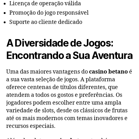
Licença de operação válida
Promoção do jogo responsável
Suporte ao cliente dedicado
A Diversidade de Jogos:
Encontrando a Sua Aventura
Uma das maiores vantagens do
casino betano
é
a sua vasta seleção de jogos. A plataforma
oferece centenas de títulos diferentes, que
atendem a todos os gostos e preferências. Os
jogadores podem escolher entre uma ampla
variedade de slots, desde os clássicos de frutas
até os mais modernos com temas inovadores e
recursos especiais.