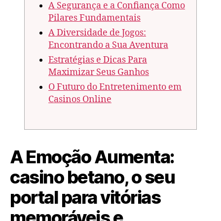
A Segurança e a Confiança Como
Pilares Fundamentais
A Diversidade de Jogos:
Encontrando a Sua Aventura
Estratégias e Dicas Para
Maximizar Seus Ganhos
O Futuro do Entretenimento em
Casinos Online
A Emoção Aumenta:
casino betano, o seu
portal para vitórias
memoráveis e