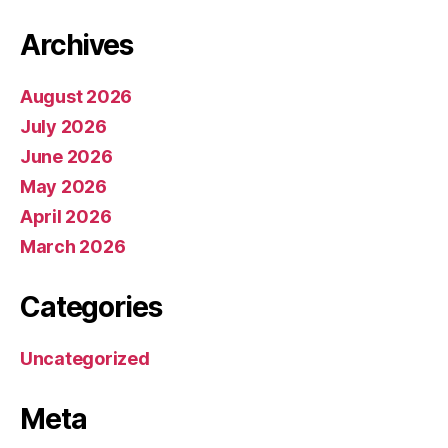
Archives
August 2026
July 2026
June 2026
May 2026
April 2026
March 2026
Categories
Uncategorized
Meta