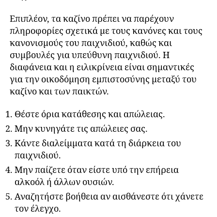
Επιπλέον, τα καζίνο πρέπει να παρέχουν
πληροφορίες σχετικά με τους κανόνες και τους
κανονισμούς του παιχνιδιού, καθώς και
συμβουλές για υπεύθυνη παιχνιδιού. Η
διαφάνεια και η ειλικρίνεια είναι σημαντικές
για την οικοδόμηση εμπιστοσύνης μεταξύ του
καζίνο και των παικτών.
Θέστε όρια κατάθεσης και απώλειας.
Μην κυνηγάτε τις απώλειες σας.
Κάντε διαλείμματα κατά τη διάρκεια του
παιχνιδιού.
Μην παίζετε όταν είστε υπό την επήρεια
αλκοόλ ή άλλων ουσιών.
Αναζητήστε βοήθεια αν αισθάνεστε ότι χάνετε
τον έλεγχο.