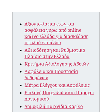
Αξιοπιστία παικτών και
ασφάλεια γύρω από online
καζίνο ελλάδα για διασκέδαση
υψηλού επιπέδου
Αδειοδότηση και Ρυθμιστικό
Πλαίσιο στην Ελλάδα
Κριτήρια Αξιολόγησης Αδειών
Ασφάλεια και Προστασία
Δεδομένων
Μέτρα Ελέγχου και Ασφάλειας
Επιλογή Παιχνιδιών και Πάροχοι
Λογισμικού
Δημοφιλή Παιχνίδια Καζίνο