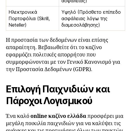
ασφαλείας)
Ηλεκτρονικά
Υψηλό (Πρόσθετο επίπεδο
Πορτοφόλια (Skrill,
ασφάλειας λόγω της
Neteller)
διαμεσολάβησης)
Η προστασία των δεδομένων είναι επίσης
απαραίτητη. Βεβαιωθείτε ότι το καζίνο
εφαρμόζει πολιτικές απορρήτου που
συμμορφώνονται με τον Γενικό Κανονισμό για
την Προστασία Δεδομένων (GDPR).
Επιλογή Παιχνιδιών και
Πάροχοι Λογισμικού
Ένα καλό
online καζίνο ελλάδα
προσφέρει μια
μεγάλη ποικιλία παιχνιδιών για να καλύψει τις
ανάγκες και τις προτιμήσεις όλων των παικτών.