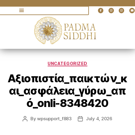
UNCATEGORIZED
Αξιοπιστία_παικτών_κ
αι_ασφάλεια_γύρω_απ
ό_onli-8348420
By
wpsupport_f883
July 4, 2026