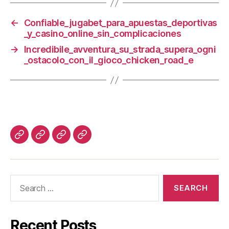
←
Confiable_jugabet_para_apuestas_deportivas
_y_casino_online_sin_complicaciones
→
Incredibile_avventura_su_strada_supera_ogni
_ostacolo_con_il_gioco_chicken_road_e
Recent Posts