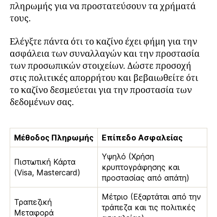
πληρωμής για να προστατεύσουν τα χρήματά
τους.
Ελέγξτε πάντα ότι το καζίνο έχει φήμη για την
ασφάλεια των συναλλαγών και την προστασία
των προσωπικών στοιχείων. Δώστε προσοχή
στις πολιτικές απορρήτου και βεβαιωθείτε ότι
το καζίνο δεσμεύεται για την προστασία των
δεδομένων σας.
Μέθοδος Πληρωμής
Επίπεδο Ασφαλείας
Υψηλό (Χρήση
Πιστωτική Κάρτα
κρυπτογράφησης και
(Visa, Mastercard)
προστασίας από απάτη)
Μέτριο (Εξαρτάται από την
Τραπεζική
τράπεζα και τις πολιτικές
Μεταφορά