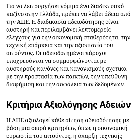
Για να λειτουργήσει νόμιμα ένα διαδικτυακό
καζίνο στην Ελλάδα, πρέπει να λάβει άδεια από
την ΑΠΕ. Η διαδικασία αδειοδότησης είναι
αυστηρή και περιλαμβάνει λεπτομερείς
ελέγχους για την οικονομική σταθερότητα, την
τεχνική επάρκεια και την αξιοπιστία του
αιτούντος. Οι αδειοδοτημένοι πάροχοι
υποχρεούνται να συμμορφώνονται με
αυστηρούς κανόνες και κανονισμούς σχετικά
με την προστασία των παικτών, την υπεύθυνη
διαφήμιση και την ασφάλεια των δεδομένων.
Κριτήρια Αξιολόγησης Αδειών
Η ΑΠΕ αξιολογεί κάθε αίτηση αδειοδότησης με
βάση μια σειρά κριτηρίων, όπως η οικονομική
ευρωστία του αιτούντος, η ύπαρξη τεχνικής