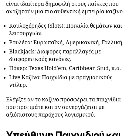
είναι ιδιαίτερα δημοφιλή στους παίκτες που
αναζητούν μια πιο αυθεντική εμπειρία καζίνο.
Κουλοχέρηδες (Slots): Ποικιλία θεμάτων και
λειτουργιών.
Ρουλέτα: Ευρωπαϊκή, Αμερικανική, Γαλλική.
Blackjack: Διάφορες παραλλαγές με
διαφορετικούς κανόνες.
Πόκερ: Texas Hold'em, Caribbean Stud, κ.α.
Live Καζίνο: Παιχνίδια με πραγματικούς
ντίλερ.
Ελέγξτε αν το καζίνο προσφέρει τα παιχνίδια
που προτιμάτε και αν συνεργάζεται με
αξιόπιστους παρόχους λογισμικού.
Υπεύθυνη Παιχνιδιού και