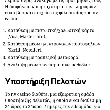
περισσότερο, ανάλογα με τις προτιμήσεις τους.
Η διαφάνεια και η ταχύτητα των πληρωμών
είναι βασικά στοιχεία της φιλοσοφίας του nv
casino.
Κατάθεση με πιστωτική/χρεωστική κάρτα
(Visa, Mastercard).
Κατάθεση μέσω ηλεκτρονικών πορτοφολιών
(Skrill, Neteller).
Κατάθεση με τραπεζική μεταφορά.
Ανάληψη μέσω των παραπάνω μεθόδων.
Υποστήριξη Πελατών
Το nv casino διαθέτει μια εξαιρετική ομάδα
υποστήριξης πελατών, η οποία είναι διαθέσιμη
24 ώρες το 24ωρο, 7 ημέρες την εβδομάδα, για