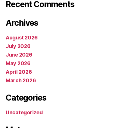
Recent Comments
Archives
August 2026
July 2026
June 2026
May 2026
April 2026
March 2026
Categories
Uncategorized