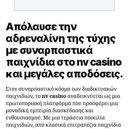
Απόλαυσε την
αδρεναλίνη της τύχης
με συναρπαστικά
παιχνίδια στο nv casino
και μεγάλες αποδόσεις.
Στον συναρπαστικό κόσμο των διαδικτυακών
παιχνιδιών, το
nv casino
αναδεικνύεται ως μια
πρωτοποριακή πλατφόρμα που προσφέρει μια
μοναδική εμπειρία διασκέδασης και
ενθουσιασμού. Με μια τεράστια ποικιλία
παιχνιδιών, από κλασικά επιτραπέζια παιχνίδια