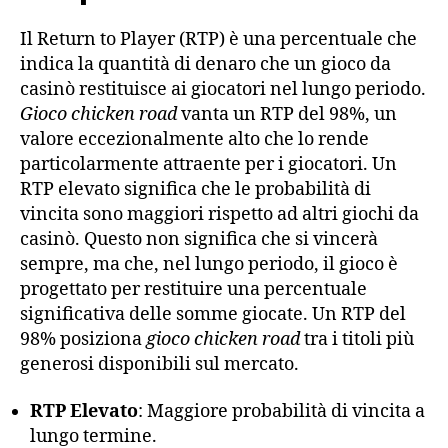
Il Return to Player (RTP) è una percentuale che
indica la quantità di denaro che un gioco da
casinò restituisce ai giocatori nel lungo periodo.
Gioco chicken road
vanta un RTP del 98%, un
valore eccezionalmente alto che lo rende
particolarmente attraente per i giocatori. Un
RTP elevato significa che le probabilità di
vincita sono maggiori rispetto ad altri giochi da
casinò. Questo non significa che si vincerà
sempre, ma che, nel lungo periodo, il gioco è
progettato per restituire una percentuale
significativa delle somme giocate. Un RTP del
98% posiziona
gioco chicken road
tra i titoli più
generosi disponibili sul mercato.
RTP Elevato
: Maggiore probabilità di vincita a
lungo termine.