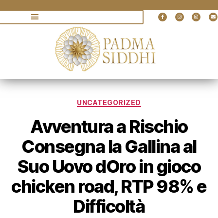
UNCATEGORIZED
Avventura a Rischio
Consegna la Gallina al
Suo Uovo dOro in gioco
chicken road, RTP 98% e
Difficoltà