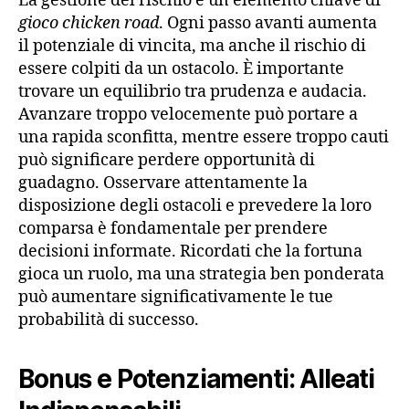
La gestione del rischio è un elemento chiave di
gioco chicken road
. Ogni passo avanti aumenta
il potenziale di vincita, ma anche il rischio di
essere colpiti da un ostacolo. È importante
trovare un equilibrio tra prudenza e audacia.
Avanzare troppo velocemente può portare a
una rapida sconfitta, mentre essere troppo cauti
può significare perdere opportunità di
guadagno. Osservare attentamente la
disposizione degli ostacoli e prevedere la loro
comparsa è fondamentale per prendere
decisioni informate. Ricordati che la fortuna
gioca un ruolo, ma una strategia ben ponderata
può aumentare significativamente le tue
probabilità di successo.
Bonus e Potenziamenti: Alleati