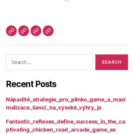
Recent Posts
Nápadité_strategie_pro_plinko_game_a_maxi
malizace_šancí_na_vysoké_výhry_js
Fantastic_reflexes_define_success_in_the_ca
ptivating_chicken_road_arcade_game_ex