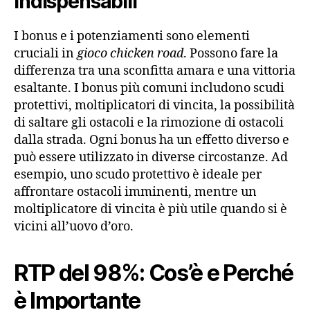
Indispensabili
I bonus e i potenziamenti sono elementi
cruciali in
gioco chicken road
. Possono fare la
differenza tra una sconfitta amara e una vittoria
esaltante. I bonus più comuni includono scudi
protettivi, moltiplicatori di vincita, la possibilità
di saltare gli ostacoli e la rimozione di ostacoli
dalla strada. Ogni bonus ha un effetto diverso e
può essere utilizzato in diverse circostanze. Ad
esempio, uno scudo protettivo è ideale per
affrontare ostacoli imminenti, mentre un
moltiplicatore di vincita è più utile quando si è
vicini all’uovo d’oro.
RTP del 98%: Cos’è e Perché
è Importante