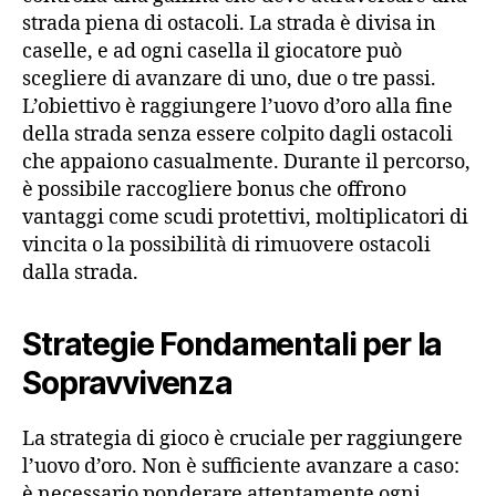
strada piena di ostacoli. La strada è divisa in
caselle, e ad ogni casella il giocatore può
scegliere di avanzare di uno, due o tre passi.
L’obiettivo è raggiungere l’uovo d’oro alla fine
della strada senza essere colpito dagli ostacoli
che appaiono casualmente. Durante il percorso,
è possibile raccogliere bonus che offrono
vantaggi come scudi protettivi, moltiplicatori di
vincita o la possibilità di rimuovere ostacoli
dalla strada.
Strategie Fondamentali per la
Sopravvivenza
La strategia di gioco è cruciale per raggiungere
l’uovo d’oro. Non è sufficiente avanzare a caso:
è necessario ponderare attentamente ogni