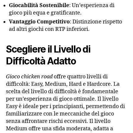
Giocabilità Sostenibile
: Un’esperienza di
gioco più equa e gratificante.
Vantaggio Competitivo
: Distinzione rispetto
ad altri giochi con RTP inferiori.
Scegliere il Livello di
Difficoltà Adatto
Gioco chicken road
offre quattro livelli di
difficoltà: Easy, Medium, Hard e Hardcore. La
scelta del livello di difficoltà è fondamentale
per un’esperienza di gioco ottimale. Il livello
Easy è ideale per i principianti, permettendo di
familiarizzare con le meccaniche del gioco
senza affrontare rischi eccessivi. Il livello
Medium offre una sfida moderata, adatta a