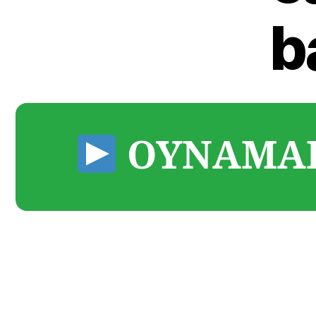
b
OYNAMA