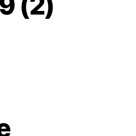
9 (2)
e