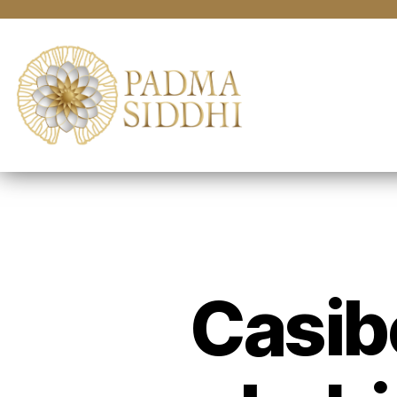
Casibo