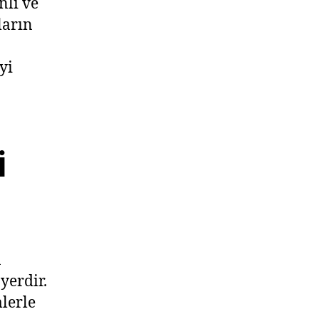
nli ve
ların
yi
i
n
yerdir.
mlerle