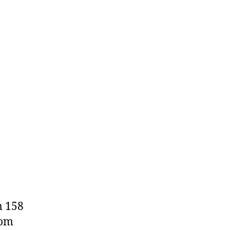
m 158
bom