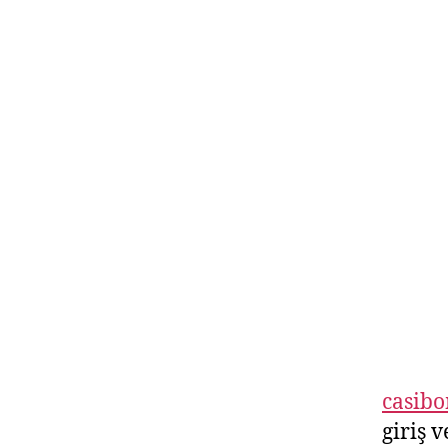
casibo
giriş 