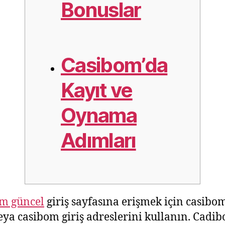
Bonuslar
Casibom’da
Kayıt ve
Oynama
Adımları
m güncel
giriş sayfasına erişmek için casibo
veya casibom giriş adreslerini kullanın. Cadi