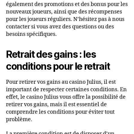
également des promotions et des bonus pour les
nouveaux joueurs, ainsi que des récompenses
pour les joueurs réguliers. N’hésitez pas à nous
contacter si vous avez des questions ou des
besoins spécifiques.
Retrait des gains : les
conditions pour le retrait
Pour retirer vos gains au casino Julius, il est
important de respecter certaines conditions. En
effet, le casino Julius vous offre la possibilité de
retirer vos gains, mais il est essentiel de
comprendre les conditions pour éviter tout
problème.
La première condition est de disposer d’un