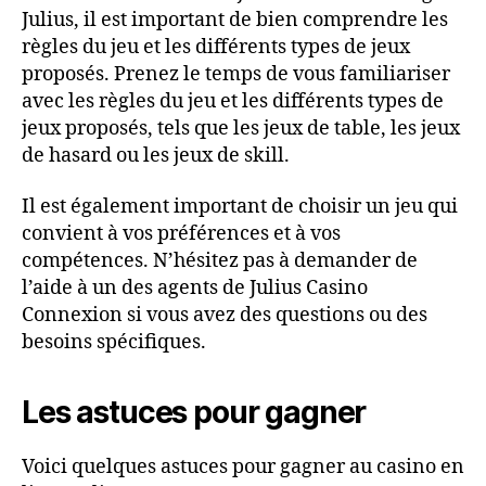
Julius, il est important de bien comprendre les
règles du jeu et les différents types de jeux
proposés. Prenez le temps de vous familiariser
avec les règles du jeu et les différents types de
jeux proposés, tels que les jeux de table, les jeux
de hasard ou les jeux de skill.
Il est également important de choisir un jeu qui
convient à vos préférences et à vos
compétences. N’hésitez pas à demander de
l’aide à un des agents de Julius Casino
Connexion si vous avez des questions ou des
besoins spécifiques.
Les astuces pour gagner
Voici quelques astuces pour gagner au casino en