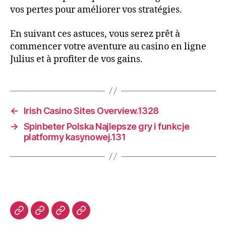
vos pertes pour améliorer vos stratégies.
En suivant ces astuces, vous serez prêt à
commencer votre aventure au casino en ligne
Julius et à profiter de vos gains.
←
Irish Casino Sites Overview.1328
→
Spinbeter Polska Najlepsze gry i funkcje
platformy kasynowej.131