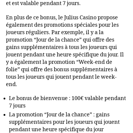
et est valable pendant 7 jours.
En plus de ce bonus, le Julius Casino propose
également des promotions spéciales pour les
joueurs réguliers. Par exemple, il y a la
promotion “Jour de la chance” qui offre des
gains supplémentaires à tous les joueurs qui
jouent pendant une heure spécifique du jour. Il
y a également la promotion “Week-end de
folie” qui offre des bonus supplémentaires à
tous les joueurs qui jouent pendant le week-
end.
Le bonus de bienvenue : 100€ valable pendant
7 jours
La promotion “Jour de la chance” : gains
supplémentaires pour les joueurs qui jouent
pendant une heure spécifique du jour