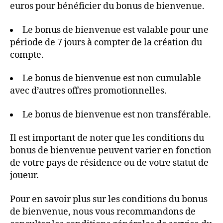
euros pour bénéficier du bonus de bienvenue.
Le bonus de bienvenue est valable pour une
période de 7 jours à compter de la création du
compte.
Le bonus de bienvenue est non cumulable
avec d’autres offres promotionnelles.
Le bonus de bienvenue est non transférable.
Il est important de noter que les conditions du
bonus de bienvenue peuvent varier en fonction
de votre pays de résidence ou de votre statut de
joueur.
Pour en savoir plus sur les conditions du bonus
de bienvenue, nous vous recommandons de