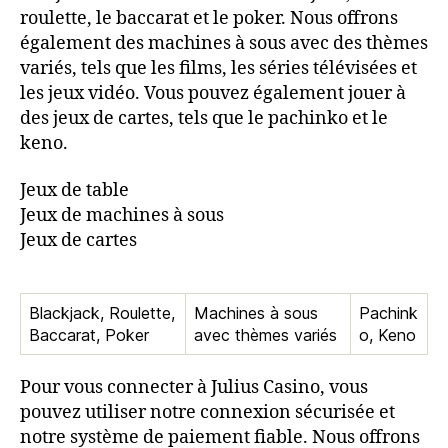
roulette, le baccarat et le poker. Nous offrons
également des machines à sous avec des thèmes
variés, tels que les films, les séries télévisées et
les jeux vidéo. Vous pouvez également jouer à
des jeux de cartes, tels que le pachinko et le
keno.
Jeux de table
Jeux de machines à sous
Jeux de cartes
Blackjack, Roulette,
Machines à sous
Pachink
Baccarat, Poker
avec thèmes variés
o, Keno
Pour vous connecter à Julius Casino, vous
pouvez utiliser notre connexion sécurisée et
notre système de paiement fiable. Nous offrons