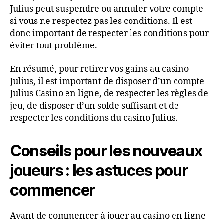
Julius peut suspendre ou annuler votre compte
si vous ne respectez pas les conditions. Il est
donc important de respecter les conditions pour
éviter tout problème.
En résumé, pour retirer vos gains au casino
Julius, il est important de disposer d’un compte
Julius Casino en ligne, de respecter les règles de
jeu, de disposer d’un solde suffisant et de
respecter les conditions du casino Julius.
Conseils pour les nouveaux
joueurs : les astuces pour
commencer
Avant de commencer à jouer au casino en ligne