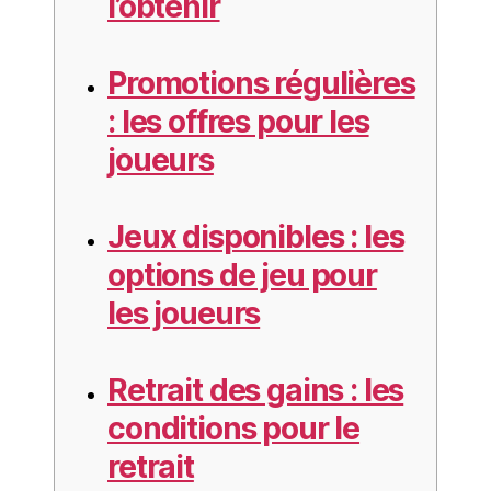
l’obtenir
Promotions régulières
: les offres pour les
joueurs
Jeux disponibles : les
options de jeu pour
les joueurs
Retrait des gains : les
conditions pour le
retrait