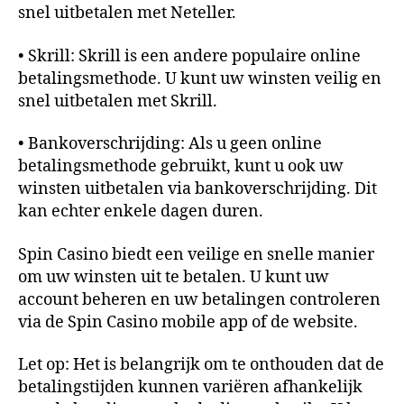
snel uitbetalen met Neteller.
• Skrill: Skrill is een andere populaire online
betalingsmethode. U kunt uw winsten veilig en
snel uitbetalen met Skrill.
• Bankoverschrijding: Als u geen online
betalingsmethode gebruikt, kunt u ook uw
winsten uitbetalen via bankoverschrijding. Dit
kan echter enkele dagen duren.
Spin Casino biedt een veilige en snelle manier
om uw winsten uit te betalen. U kunt uw
account beheren en uw betalingen controleren
via de Spin Casino mobile app of de website.
Let op: Het is belangrijk om te onthouden dat de
betalingstijden kunnen variëren afhankelijk