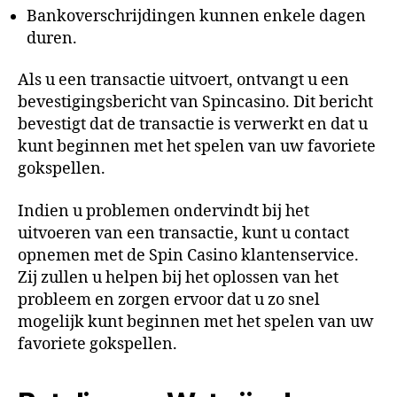
Bankoverschrijdingen kunnen enkele dagen
duren.
Als u een transactie uitvoert, ontvangt u een
bevestigingsbericht van Spincasino. Dit bericht
bevestigt dat de transactie is verwerkt en dat u
kunt beginnen met het spelen van uw favoriete
gokspellen.
Indien u problemen ondervindt bij het
uitvoeren van een transactie, kunt u contact
opnemen met de Spin Casino klantenservice.
Zij zullen u helpen bij het oplossen van het
probleem en zorgen ervoor dat u zo snel
mogelijk kunt beginnen met het spelen van uw
favoriete gokspellen.