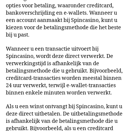
opties voor betaling, waaronder creditcard,
bankoverschrijding en e-wallets. Wanneer u
een account aanmaakt bij Spincasino, kunt u
kiezen voor de betalingsmethode die het beste
bij u past.
Wanneer u een transactie uitvoert bij
Spincasino, wordt deze direct verwerkt. De
verwerkingstijd is afhankelijk van de
betalingsmethode die u gebruikt. Bijvoorbeeld,
creditcard-transacties worden meestal binnen
24 uur verwerkt, terwijl e-wallet-transacties
binnen enkele minuten worden verwerkt.
Als u een winst ontvangt bij Spincasino, kunt u
deze direct uitbetalen. De uitbetalingsmethode
is afhankelijk van de betalingsmethode die u
gebruikt. Bijvoorbeeld, als u een creditcard