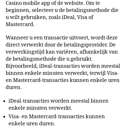
Casino mobile app of de website. Om te
beginnen, selecteer u de betalingsmethode die
u wilt gebruiken, zoals iDeal, Visa of
Mastercard.
Wanneer u een transactie uitvoert, wordt deze
direct verwerkt door de betalingsprovider. De
verwerkingstijd kan variëren, afhankelijk van
de betalingsmethode die u gebruikt.
Bijvoorbeeld, iDeal-transacties worden meestal
binnen enkele minuten verwerkt, terwijl Visa-
en Mastercard-transacties kunnen enkele uren
duren.
iDeal-transacties worden meestal binnen
enkele minuten verwerkt.
Visa- en Mastercard-transacties kunnen
enkele uren duren.