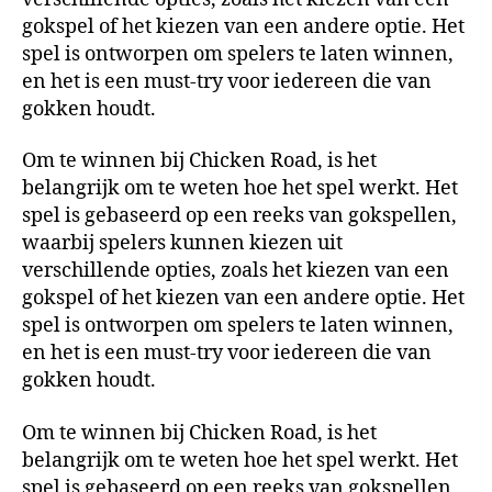
gokspel of het kiezen van een andere optie. Het
spel is ontworpen om spelers te laten winnen,
en het is een must-try voor iedereen die van
gokken houdt.
Om te winnen bij Chicken Road, is het
belangrijk om te weten hoe het spel werkt. Het
spel is gebaseerd op een reeks van gokspellen,
waarbij spelers kunnen kiezen uit
verschillende opties, zoals het kiezen van een
gokspel of het kiezen van een andere optie. Het
spel is ontworpen om spelers te laten winnen,
en het is een must-try voor iedereen die van
gokken houdt.
Om te winnen bij Chicken Road, is het
belangrijk om te weten hoe het spel werkt. Het
spel is gebaseerd op een reeks van gokspellen,