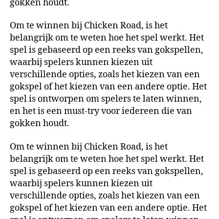
gokken houdt.
Om te winnen bij Chicken Road, is het
belangrijk om te weten hoe het spel werkt. Het
spel is gebaseerd op een reeks van gokspellen,
waarbij spelers kunnen kiezen uit
verschillende opties, zoals het kiezen van een
gokspel of het kiezen van een andere optie. Het
spel is ontworpen om spelers te laten winnen,
en het is een must-try voor iedereen die van
gokken houdt.
Om te winnen bij Chicken Road, is het
belangrijk om te weten hoe het spel werkt. Het
spel is gebaseerd op een reeks van gokspellen,
waarbij spelers kunnen kiezen uit
verschillende opties, zoals het kiezen van een
gokspel of het kiezen van een andere optie. Het