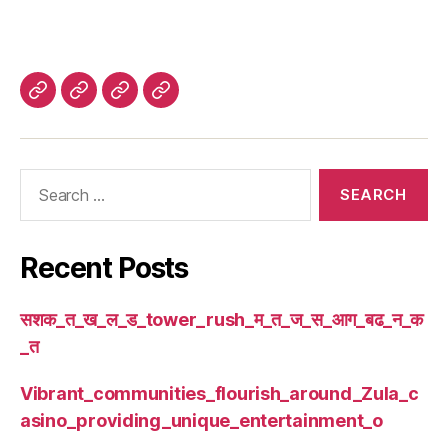
Recent Posts
सशक_त_ख_ल_ड_tower_rush_म_त_ज_स_आग_बढ_न_क
_त
Vibrant_communities_flourish_around_Zula_c
asino_providing_unique_entertainment_o