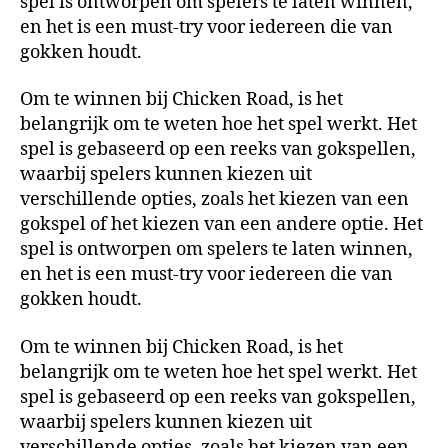
spel is ontworpen om spelers te laten winnen,
en het is een must-try voor iedereen die van
gokken houdt.
Om te winnen bij Chicken Road, is het
belangrijk om te weten hoe het spel werkt. Het
spel is gebaseerd op een reeks van gokspellen,
waarbij spelers kunnen kiezen uit
verschillende opties, zoals het kiezen van een
gokspel of het kiezen van een andere optie. Het
spel is ontworpen om spelers te laten winnen,
en het is een must-try voor iedereen die van
gokken houdt.
Om te winnen bij Chicken Road, is het
belangrijk om te weten hoe het spel werkt. Het
spel is gebaseerd op een reeks van gokspellen,
waarbij spelers kunnen kiezen uit
verschillende opties, zoals het kiezen van een