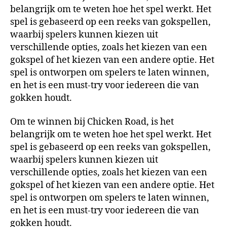
belangrijk om te weten hoe het spel werkt. Het
spel is gebaseerd op een reeks van gokspellen,
waarbij spelers kunnen kiezen uit
verschillende opties, zoals het kiezen van een
gokspel of het kiezen van een andere optie. Het
spel is ontworpen om spelers te laten winnen,
en het is een must-try voor iedereen die van
gokken houdt.
Om te winnen bij Chicken Road, is het
belangrijk om te weten hoe het spel werkt. Het
spel is gebaseerd op een reeks van gokspellen,
waarbij spelers kunnen kiezen uit
verschillende opties, zoals het kiezen van een
gokspel of het kiezen van een andere optie. Het
spel is ontworpen om spelers te laten winnen,
en het is een must-try voor iedereen die van
gokken houdt.