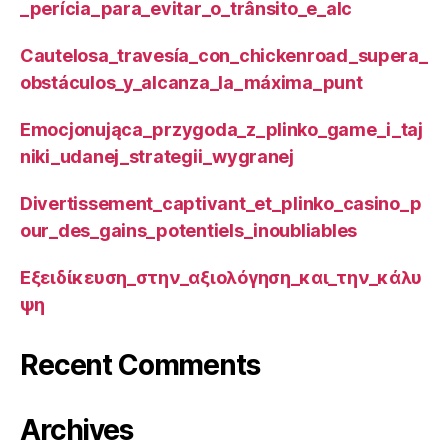
_perícia_para_evitar_o_trânsito_e_alc
Cautelosa_travesía_con_chickenroad_supera_
obstáculos_y_alcanza_la_máxima_punt
Emocjonująca_przygoda_z_plinko_game_i_taj
niki_udanej_strategii_wygranej
Divertissement_captivant_et_plinko_casino_p
our_des_gains_potentiels_inoubliables
Εξειδίκευση_στην_αξιολόγηση_και_την_κάλυ
ψη
Recent Comments
Archives