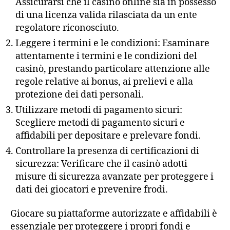
Assicurarsi che il casinò online sia in possesso
di una licenza valida rilasciata da un ente
regolatore riconosciuto.
Leggere i termini e le condizioni: Esaminare
attentamente i termini e le condizioni del
casinò, prestando particolare attenzione alle
regole relative ai bonus, ai prelievi e alla
protezione dei dati personali.
Utilizzare metodi di pagamento sicuri:
Scegliere metodi di pagamento sicuri e
affidabili per depositare e prelevare fondi.
Controllare la presenza di certificazioni di
sicurezza: Verificare che il casinò adotti
misure di sicurezza avanzate per proteggere i
dati dei giocatori e prevenire frodi.
Giocare su piattaforme autorizzate e affidabili è
essenziale per proteggere i propri fondi e