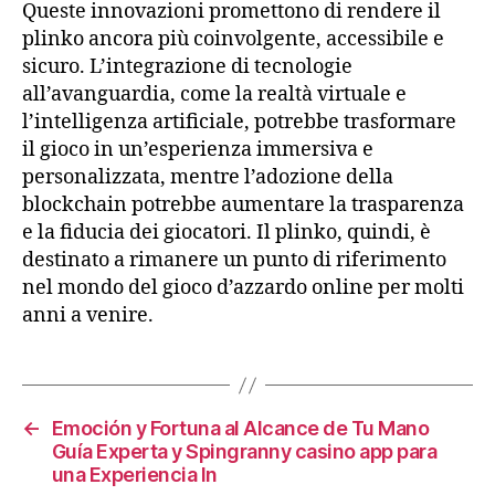
Queste innovazioni promettono di rendere il
plinko ancora più coinvolgente, accessibile e
sicuro. L’integrazione di tecnologie
all’avanguardia, come la realtà virtuale e
l’intelligenza artificiale, potrebbe trasformare
il gioco in un’esperienza immersiva e
personalizzata, mentre l’adozione della
blockchain potrebbe aumentare la trasparenza
e la fiducia dei giocatori. Il plinko, quindi, è
destinato a rimanere un punto di riferimento
nel mondo del gioco d’azzardo online per molti
anni a venire.
←
Emoción y Fortuna al Alcance de Tu Mano
Guía Experta y Spingranny casino app para
una Experiencia In