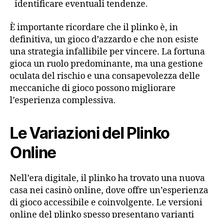
identificare eventuali tendenze.
È importante ricordare che il plinko è, in
definitiva, un gioco d’azzardo e che non esiste
una strategia infallibile per vincere. La fortuna
gioca un ruolo predominante, ma una gestione
oculata del rischio e una consapevolezza delle
meccaniche di gioco possono migliorare
l’esperienza complessiva.
Le Variazioni del Plinko
Online
Nell’era digitale, il plinko ha trovato una nuova
casa nei casinò online, dove offre un’esperienza
di gioco accessibile e coinvolgente. Le versioni
online del plinko spesso presentano varianti