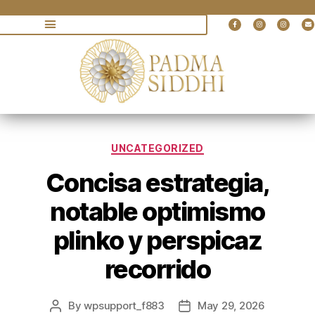
UNCATEGORIZED
Concisa estrategia,
notable optimismo
plinko y perspicaz
recorrido
By
wpsupport_f883
May 29, 2026