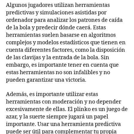
Algunos jugadores utilizan herramientas
predictivas y simulaciones asistidas por
ordenador para analizar los patrones de caída
de la bola y predecir dónde caerá. Estas
herramientas suelen basarse en algoritmos
complejos y modelos estadísticos que tienen en
cuenta diferentes factores, como la disposición
de las clavijas y la entrada de la bola. Sin
embargo, es importante tener en cuenta que
estas herramientas no son infalibles y no
pueden garantizar una victoria.
Además, es importante utilizar estas
herramientas con moderación y no depender
excesivamente de ellas. El plinko es un juego de
azar, y la suerte siempre jugará un papel
importante. Usar una herramienta predictiva
puede ser útil para complementar tu propia