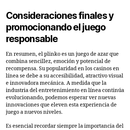
Consideraciones finales y
promocionando el juego
responsable
En resumen, el plinko es un juego de azar que
combina sencillez, emoción y potencial de
recompensa. Su popularidad en los casinos en
línea se debe a su accesibilidad, atractivo visual
e innovadora mecánica. A medida que la
industria del entretenimiento en línea continúa
evolucionando, podemos esperar ver nuevas
innovaciones que eleven esta experiencia de
juego a nuevos niveles.
Es esencial recordar siempre la importancia del