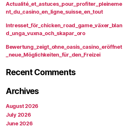
Actualité_et_astuces_pour_profiter_pleineme
nt_du_casino_en_ligne_suisse_en_tout
Intresset_för_chicken_road_game_växer_blan
d_unga_vuxna_och_skapar_oro
Bewertung_zeigt_ohne_oasis_casino_eröffnet
_neue_Möglichkeiten_für_den_Freizei
Recent Comments
Archives
August 2026
July 2026
June 2026