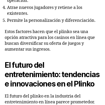
operación.
Atrae nuevos jugadores y retiene a los
existentes.
Permite la personalización y diferenciación.
Estos factores hacen que el plinko sea una
opción atractiva para los casinos en línea que
buscan diversificar su oferta de juegos y
aumentar sus ingresos.
El futuro del
entretenimiento: tendencias
e innovaciones en el Plinko
El futuro del plinko en la industria del
entretenimiento en línea parece prometedor.