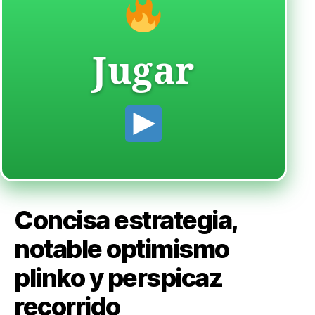
Jugar
Concisa estrategia,
notable optimismo
plinko y perspicaz
recorrido