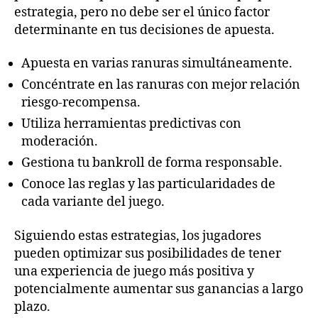
estrategia, pero no debe ser el único factor
determinante en tus decisiones de apuesta.
Apuesta en varias ranuras simultáneamente.
Concéntrate en las ranuras con mejor relación
riesgo-recompensa.
Utiliza herramientas predictivas con
moderación.
Gestiona tu bankroll de forma responsable.
Conoce las reglas y las particularidades de
cada variante del juego.
Siguiendo estas estrategias, los jugadores
pueden optimizar sus posibilidades de tener
una experiencia de juego más positiva y
potencialmente aumentar sus ganancias a largo
plazo.