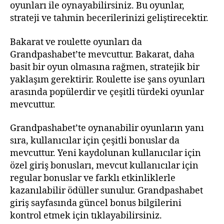
oyunları ile oynayabilirsiniz. Bu oyunlar,
strateji ve tahmin becerilerinizi geliştirecektir.
Bakarat ve roulette oyunları da
Grandpashabet’te mevcuttur. Bakarat, daha
basit bir oyun olmasına rağmen, stratejik bir
yaklaşım gerektirir. Roulette ise şans oyunları
arasında popülerdir ve çeşitli türdeki oyunlar
mevcuttur.
Grandpashabet’te oynanabilir oyunların yanı
sıra, kullanıcılar için çeşitli bonuslar da
mevcuttur. Yeni kaydolunan kullanıcılar için
özel giriş bonusları, mevcut kullanıcılar için
regular bonuslar ve farklı etkinliklerle
kazanılabilir ödüller sunulur. Grandpashabet
giriş sayfasında güncel bonus bilgilerini
kontrol etmek için tıklayabilirsiniz.