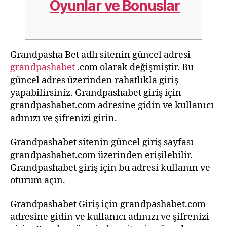
Oyunlar ve Bonuslar
Grandpasha Bet adlı sitenin güncel adresi
grandpashabet
.com olarak değişmiştir. Bu
güncel adres üzerinden rahatlıkla giriş
yapabilirsiniz. Grandpashabet giriş için
grandpashabet.com adresine gidin ve kullanıcı
adınızı ve şifrenizi girin.
Grandpashabet sitenin güncel giriş sayfası
grandpashabet.com üzerinden erişilebilir.
Grandpashabet giriş için bu adresi kullanın ve
oturum açın.
Grandpashabet Giriş için grandpashabet.com
adresine gidin ve kullanıcı adınızı ve şifrenizi