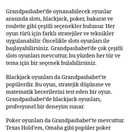
Grandpashabet’de oynanabilecek oyunlar
arasında slots, blackjack, poker, bakarat ve
roulette gibi çeşitli seçenekler bulunur. Her
oyun türü için farklı stratejiler ve teknikler
uygulanabilir. Öncelikle slots oyunları ile
başlayabilirsiniz. Grandpashabet’de çok çeşitli
slots oyunları mevcuttur, bu yüzden her tür ve
tema için bir seçenek bulabilirsiniz.
Blackjack oyunları da Grandpashabet’te
popülerdir. Bu oyun, stratejik düşünme ve
matematik becerilerini test eden bir oyun.
Grandpashabet’de blackjack oyunları,
profesyonel bir deneyim sunar.
Poker oyunları da Grandpashabet’te mevcuttur.
Texas Hold’em, Omaha gibi popüler poker