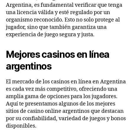
Argentina, es fundamental verificar que tenga
una licencia válida y esté regulado por un
organismo reconocido. Esto no solo protege al
jugador, sino que también garantiza una
experiencia de juego segura y justa.
Mejores casinos en línea
argentinos
El mercado de los casinos en línea en Argentina
es cada vez más competitivo, ofreciendo una
amplia gama de opciones para los jugadores.
Aquí te presentamos algunos de los mejores
sitios de casino online argentinos que destacan
por su confiabilidad, variedad de juegos y bonos
disponibles.