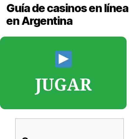
Guía de casinos en línea
en Argentina
JUGAR