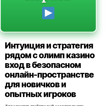
Интуиция и стратегия
рядом с олимп казино
вход в безопасном
онлайн-пространстве
для новичков и
опытных игроков