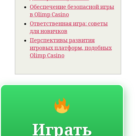
Обеспечение безопасной игры
в Olimp Casino
Ответственная игра: советы
для новичков
Перспективы развития
игровых платформ, подобных
Olimp Casino
Играть