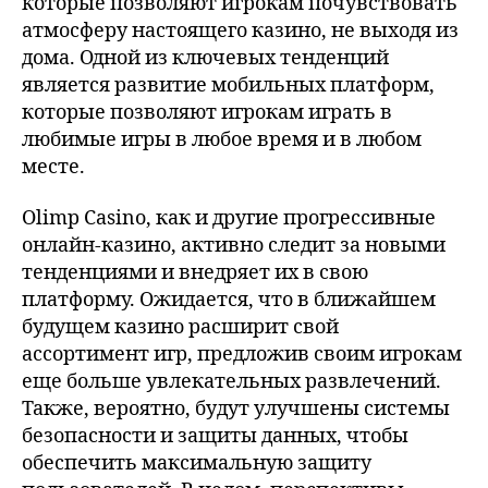
которые позволяют игрокам почувствовать
атмосферу настоящего казино, не выходя из
дома. Одной из ключевых тенденций
является развитие мобильных платформ,
которые позволяют игрокам играть в
любимые игры в любое время и в любом
месте.
Olimp Casino, как и другие прогрессивные
онлайн-казино, активно следит за новыми
тенденциями и внедряет их в свою
платформу. Ожидается, что в ближайшем
будущем казино расширит свой
ассортимент игр, предложив своим игрокам
еще больше увлекательных развлечений.
Также, вероятно, будут улучшены системы
безопасности и защиты данных, чтобы
обеспечить максимальную защиту