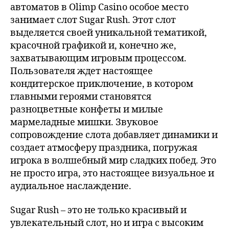
автоматов в Olimp Casino особое место
занимает слот Sugar Rush. Этот слот
выделяется своей уникальной тематикой,
красочной графикой и, конечно же,
захватывающим игровым процессом.
Пользователя ждет настоящее
кондитерское приключение, в котором
главными героями становятся
разноцветные конфеты и милые
мармеладные мишки. Звуковое
сопровождение слота добавляет динамики и
создает атмосферу праздника, погружая
игрока в волшебный мир сладких побед. Это
не просто игра, это настоящее визуальное и
аудиальное наслаждение.
Sugar Rush – это не только красивый и
увлекательный слот, но и игра с высоким