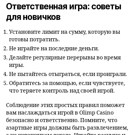
Ответственная игра: советы
для новичков
Установите лимит на сумму, которую вы
готовы потратить.
Не играйте на последние деньги.
Делайте регулярные перерывы во время
игры.
Не пытайтесь отыграться, если проиграли.
Обратитесь за помощью, если чувствуете,
что теряете контроль над своей игрой.
Соблюдение этих простых правил поможет
вам наслаждаться игрой в Olimp Casino
безопасно и ответственно. Помните, что
азартные игры должны быть развлечением,