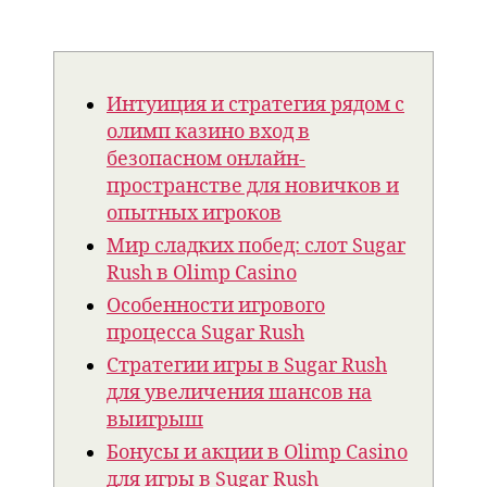
Интуиция и стратегия рядом с
олимп казино вход в
безопасном онлайн-
пространстве для новичков и
опытных игроков
Мир сладких побед: слот Sugar
Rush в Olimp Casino
Особенности игрового
процесса Sugar Rush
Стратегии игры в Sugar Rush
для увеличения шансов на
выигрыш
Бонусы и акции в Olimp Casino
для игры в Sugar Rush