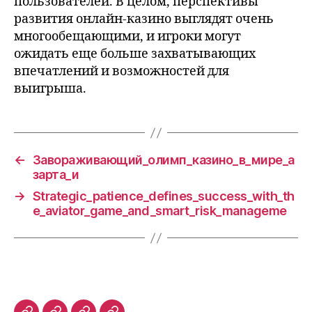
пользователей. В целом, перспективы
развития онлайн-казино выглядят очень
многообещающими, и игроки могут
ожидать еще больше захватывающих
впечатлений и возможностей для
выигрыша.
←
Завораживающий_олимп_казино_в_мире_а
зарта_и
→
Strategic_patience_defines_success_with_th
e_aviator_game_and_smart_risk_manageme