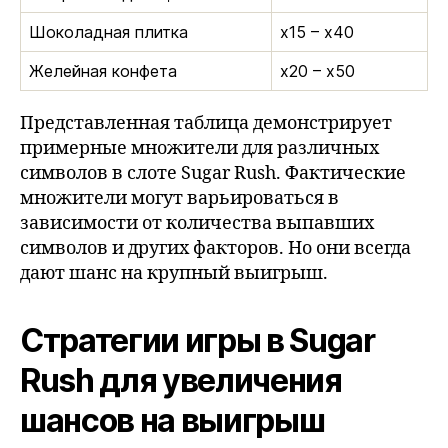
Шоколадная плитка
x15 – x40
Желейная конфета
x20 – x50
Представленная таблица демонстрирует
примерные множители для различных
символов в слоте Sugar Rush. Фактические
множители могут варьироваться в
зависимости от количества выпавших
символов и других факторов. Но они всегда
дают шанс на крупный выигрыш.
Стратегии игры в Sugar
Rush для увеличения
шансов на выигрыш