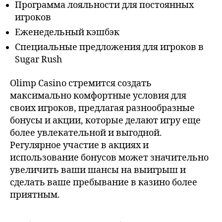
Программа лояльности для постоянных
игроков
Еженедельный кэшбэк
Специальные предложения для игроков в
Sugar Rush
Olimp Casino стремится создать
максимально комфортные условия для
своих игроков, предлагая разнообразные
бонусы и акции, которые делают игру еще
более увлекательной и выгодной.
Регулярное участие в акциях и
использование бонусов может значительно
увеличить ваши шансы на выигрыш и
сделать ваше пребывание в казино более
приятным.