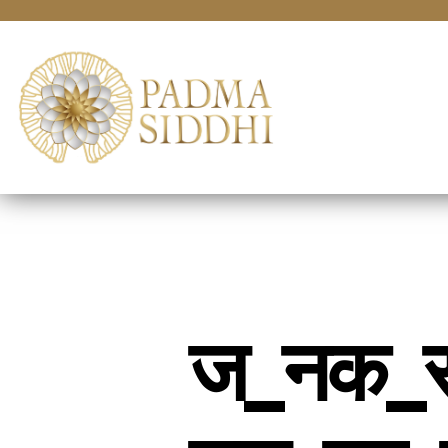
ज_नक_