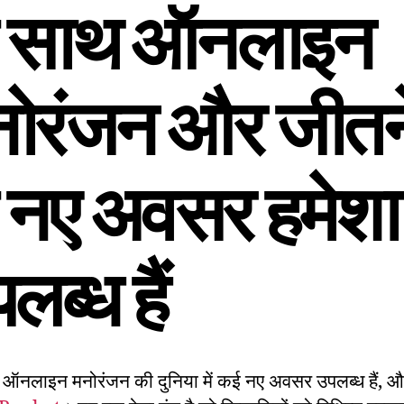
े साथ ऑनलाइन
नोरंजन और जीतन
 नए अवसर हमेशा
लब्ध हैं
लाइन मनोरंजन की दुनिया में कई नए अवसर उपलब्ध हैं, और