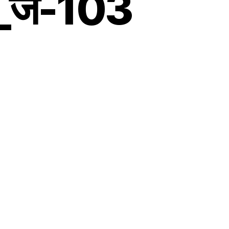
_ज-103