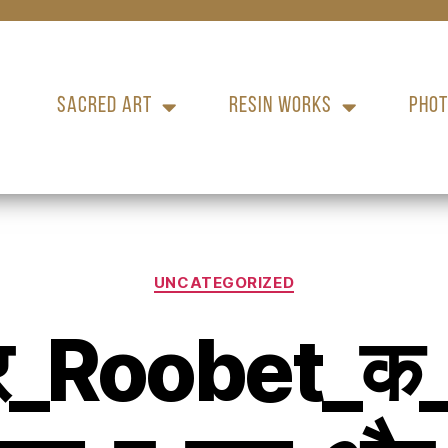
SACRED ART
RESIN WORKS
PHOT
UNCATEGORIZED
र_Roobet_क