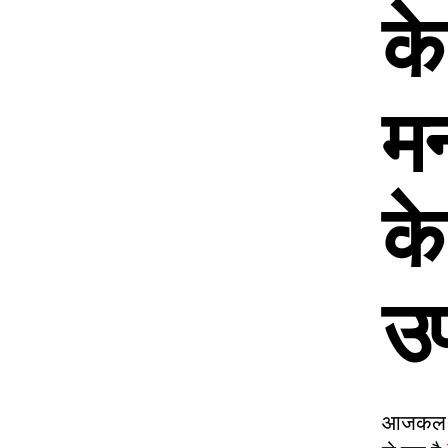
क
म
के
उप
आजकल ऑन