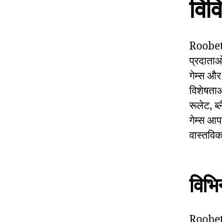
विव
Roobet प
प्रदाताओं
गेम्स और
विशेषताओ
रूलेट, ब
गेम्स आप
वास्तवि
विभिन
Roobet व