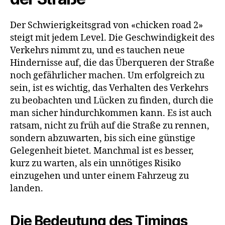
Der Schwierigkeitsgrad von «chicken road 2»
steigt mit jedem Level. Die Geschwindigkeit des
Verkehrs nimmt zu, und es tauchen neue
Hindernisse auf, die das Überqueren der Straße
noch gefährlicher machen. Um erfolgreich zu
sein, ist es wichtig, das Verhalten des Verkehrs
zu beobachten und Lücken zu finden, durch die
man sicher hindurchkommen kann. Es ist auch
ratsam, nicht zu früh auf die Straße zu rennen,
sondern abzuwarten, bis sich eine günstige
Gelegenheit bietet. Manchmal ist es besser,
kurz zu warten, als ein unnötiges Risiko
einzugehen und unter einem Fahrzeug zu
landen.
Die Bedeutung des Timings