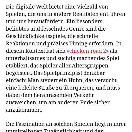
Die digitale Welt bietet eine Vielzahl von
Spielen, die uns in andere Realitäten entführen
und uns herausfordern. Ein besonders
beliebtes und fesselndes Genre sind die
Geschicklichkeitsspiele, die schnelle
Reaktionen und präzises Timing erfordern. In
diesem Kontext hat sich «
chicken road 2
» als
unterhaltsames und süchtig machendes Spiel
etabliert, das Spieler aller Altersgruppen
begeistert. Das Spielprinzip ist denkbar
einfach: Man steuert ein Huhn, das versucht,
eine belebte Straße zu überqueren, und muss
dabei dem heranrasenden Verkehr
ausweichen, um am anderen Ende sicher
anzukommen.
Die Faszination an solchen Spielen liegt in ihrer
unmittelbaren Zugänglichkeit und der