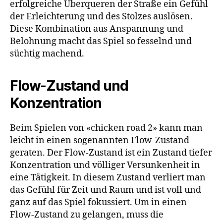
erfolgreiche Überqueren der Straße ein Gefühl
der Erleichterung und des Stolzes auslösen.
Diese Kombination aus Anspannung und
Belohnung macht das Spiel so fesselnd und
süchtig machend.
Flow-Zustand und
Konzentration
Beim Spielen von «chicken road 2» kann man
leicht in einen sogenannten Flow-Zustand
geraten. Der Flow-Zustand ist ein Zustand tiefer
Konzentration und völliger Versunkenheit in
eine Tätigkeit. In diesem Zustand verliert man
das Gefühl für Zeit und Raum und ist voll und
ganz auf das Spiel fokussiert. Um in einen
Flow-Zustand zu gelangen, muss die