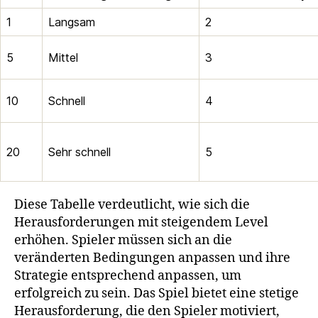
1
Langsam
2
5
Mittel
3
10
Schnell
4
20
Sehr schnell
5
Diese Tabelle verdeutlicht, wie sich die
Herausforderungen mit steigendem Level
erhöhen. Spieler müssen sich an die
veränderten Bedingungen anpassen und ihre
Strategie entsprechend anpassen, um
erfolgreich zu sein. Das Spiel bietet eine stetige
Herausforderung, die den Spieler motiviert,