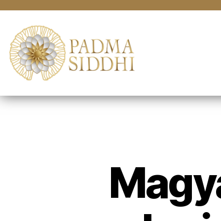
Magya