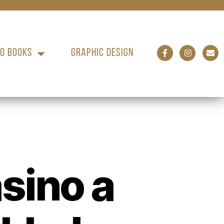
O BOOKS
GRAPHIC DESIGN
sino a