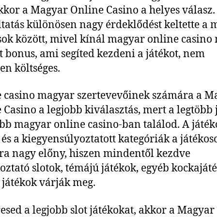
kkor a Magyar Online Casino a helyes válasz.
ltatás különösen nagy érdeklődést keltette a
sok között, mivel kínál magyar online casino
t bonus, ami segíted kezdeni a játékot, nem
en költséges.
 casino magyar szertevevőinek számára a M
 Casino a legjobb kiválasztás, mert a legtöbb 
obb magyar online casino-ban találod. A játék
és a kiegyensúlyoztatott kategóriák a játékos
a nagy előny, hiszen mindentől kezdve
oztató slotok, témájú játékok, egyéb kockaját
 játékok várják meg.
esed a legjobb slot játékokat, akkor a Magyar