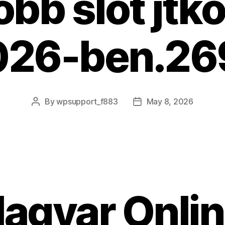
obb slot jtk
026-ben.26
By
wpsupport_f883
May 8, 2026
agyar Onli