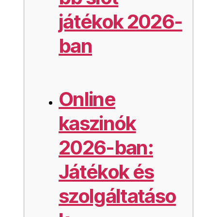
játékok 2026-
ban
Online
kaszinók
2026-ban:
Játékok és
szolgáltatáso