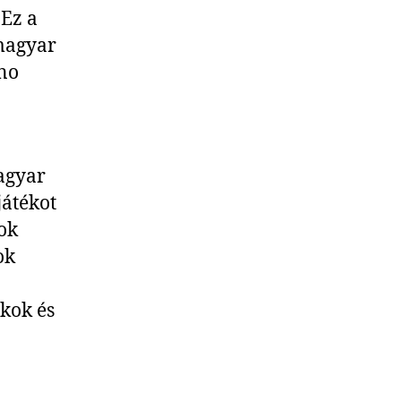
 Ez a
 magyar
 no
agyar
játékot
ok
ok
ékok és