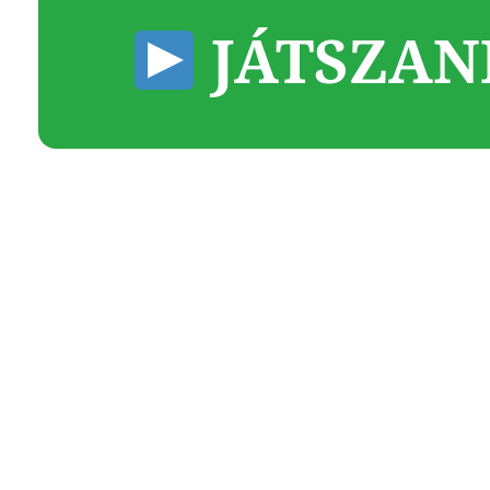
JÁTSZAN