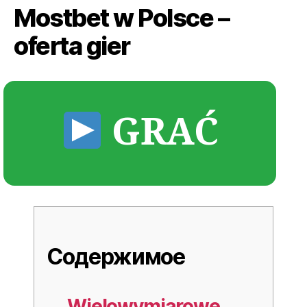
Mostbet w Polsce –
oferta gier
GRAĆ
Содержимое
Wielowymiarowe