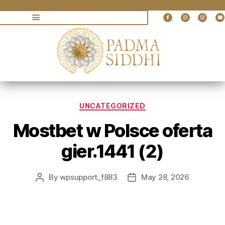
UNCATEGORIZED
Mostbet w Polsce oferta
gier.1441 (2)
By
wpsupport_f883
May 28, 2026