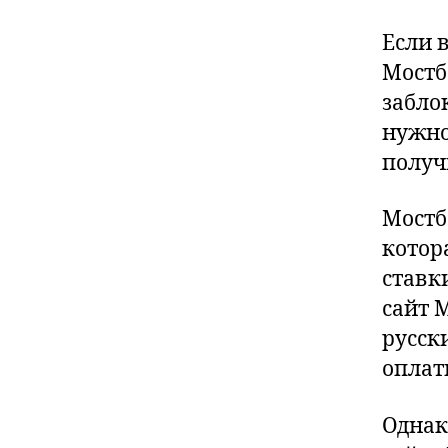
Если 
Мостб
забло
нужно
получ
Мостб
котор
ставк
сайт 
русск
оплат
Однак