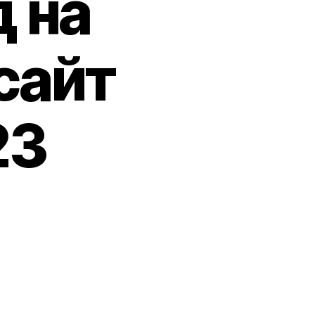
д на
сайт
23