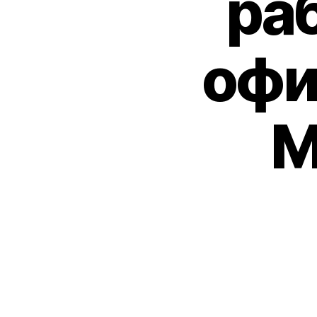
раб
офи
М