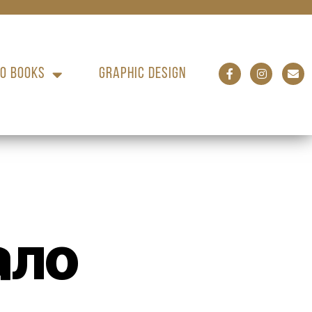
O BOOKS
GRAPHIC DESIGN
ало