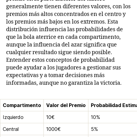
generalmente tienen diferentes valores, con los
premios más altos concentrados en el centro y
los premios más bajos en los extremos. Esta
distribución influencia las probabilidades de
que la bola aterrice en cada compartimento,
aunque la influencia del azar significa que
cualquier resultado sigue siendo posible.
Entender estos conceptos de probabilidad
puede ayudar a los jugadores a gestionar sus
expectativas y a tomar decisiones más
informadas, aunque no garantiza la victoria.
Compartimento
Valor del Premio
Probabilidad Esti
Izquierdo
10€
10%
Central
1000€
5%