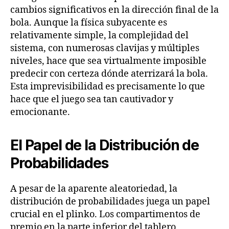
cambios significativos en la dirección final de la
bola. Aunque la física subyacente es
relativamente simple, la complejidad del
sistema, con numerosas clavijas y múltiples
niveles, hace que sea virtualmente imposible
predecir con certeza dónde aterrizará la bola.
Esta imprevisibilidad es precisamente lo que
hace que el juego sea tan cautivador y
emocionante.
El Papel de la Distribución de
Probabilidades
A pesar de la aparente aleatoriedad, la
distribución de probabilidades juega un papel
crucial en el plinko. Los compartimentos de
premio en la parte inferior del tablero