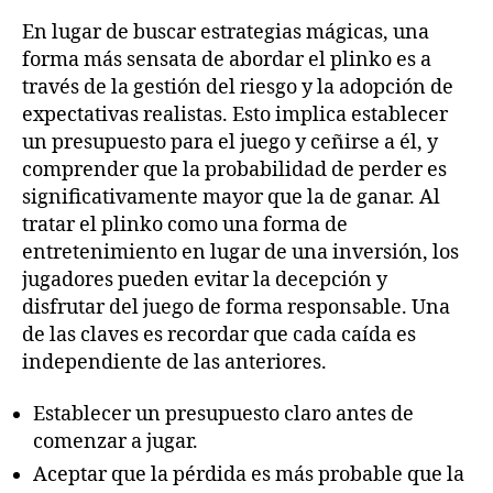
En lugar de buscar estrategias mágicas, una
forma más sensata de abordar el plinko es a
través de la gestión del riesgo y la adopción de
expectativas realistas. Esto implica establecer
un presupuesto para el juego y ceñirse a él, y
comprender que la probabilidad de perder es
significativamente mayor que la de ganar. Al
tratar el plinko como una forma de
entretenimiento en lugar de una inversión, los
jugadores pueden evitar la decepción y
disfrutar del juego de forma responsable. Una
de las claves es recordar que cada caída es
independiente de las anteriores.
Establecer un presupuesto claro antes de
comenzar a jugar.
Aceptar que la pérdida es más probable que la