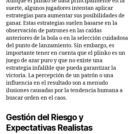
Aunque el plinko se basa principalmente en la
suerte, algunos jugadores intentan aplicar
estrategias para aumentar sus posibilidades de
ganar. Estas estrategias suelen basarse en la
observación de patrones en las caídas
anteriores de la bola o en la selección cuidadosa
del punto de lanzamiento. Sin embargo, es
importante tener en cuenta que el plinko es un
juego de azar puro y que no existe una
estrategia infalible que pueda garantizar la
victoria. La percepción de un patrón o una
influencia en el resultado son a menudo
ilusiones causadas por la tendencia humana a
buscar orden en el caos.
Gestión del Riesgo y
Expectativas Realistas