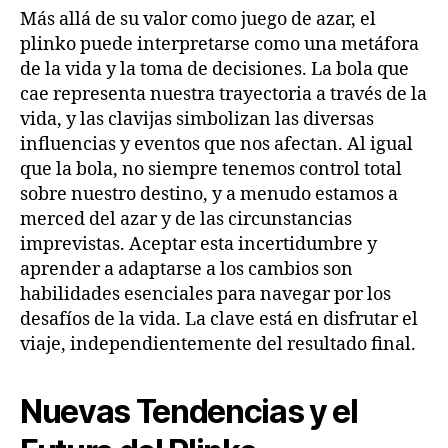
Más allá de su valor como juego de azar, el
plinko puede interpretarse como una metáfora
de la vida y la toma de decisiones. La bola que
cae representa nuestra trayectoria a través de la
vida, y las clavijas simbolizan las diversas
influencias y eventos que nos afectan. Al igual
que la bola, no siempre tenemos control total
sobre nuestro destino, y a menudo estamos a
merced del azar y de las circunstancias
imprevistas. Aceptar esta incertidumbre y
aprender a adaptarse a los cambios son
habilidades esenciales para navegar por los
desafíos de la vida. La clave está en disfrutar el
viaje, independientemente del resultado final.
Nuevas Tendencias y el