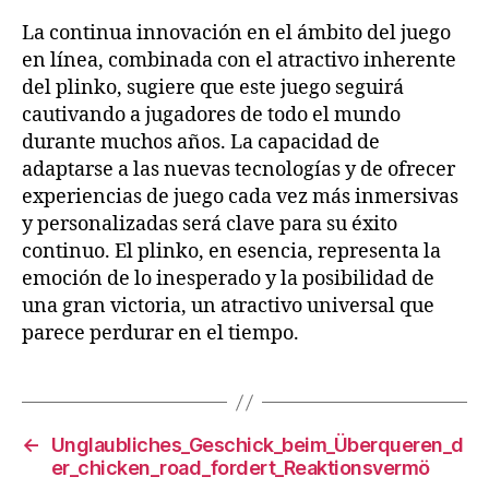
La continua innovación en el ámbito del juego
en línea, combinada con el atractivo inherente
del plinko, sugiere que este juego seguirá
cautivando a jugadores de todo el mundo
durante muchos años. La capacidad de
adaptarse a las nuevas tecnologías y de ofrecer
experiencias de juego cada vez más inmersivas
y personalizadas será clave para su éxito
continuo. El plinko, en esencia, representa la
emoción de lo inesperado y la posibilidad de
una gran victoria, un atractivo universal que
parece perdurar en el tiempo.
←
Unglaubliches_Geschick_beim_Überqueren_d
er_chicken_road_fordert_Reaktionsvermö