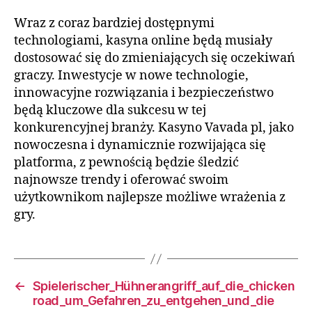
Wraz z coraz bardziej dostępnymi
technologiami, kasyna online będą musiały
dostosować się do zmieniających się oczekiwań
graczy. Inwestycje w nowe technologie,
innowacyjne rozwiązania i bezpieczeństwo
będą kluczowe dla sukcesu w tej
konkurencyjnej branży. Kasyno Vavada pl, jako
nowoczesna i dynamicznie rozwijająca się
platforma, z pewnością będzie śledzić
najnowsze trendy i oferować swoim
użytkownikom najlepsze możliwe wrażenia z
gry.
←
Spielerischer_Hühnerangriff_auf_die_chicken
road_um_Gefahren_zu_entgehen_und_die