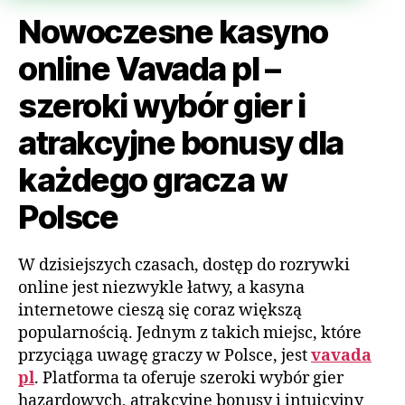
Nowoczesne kasyno
online Vavada pl –
szeroki wybór gier i
atrakcyjne bonusy dla
każdego gracza w
Polsce
W dzisiejszych czasach, dostęp do rozrywki
online jest niezwykle łatwy, a kasyna
internetowe cieszą się coraz większą
popularnością. Jednym z takich miejsc, które
przyciąga uwagę graczy w Polsce, jest
vavada
pl
. Platforma ta oferuje szeroki wybór gier
hazardowych, atrakcyjne bonusy i intuicyjny