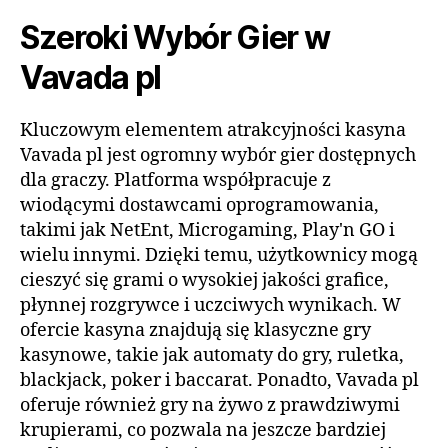
Szeroki Wybór Gier w
Vavada pl
Kluczowym elementem atrakcyjności kasyna
Vavada pl jest ogromny wybór gier dostępnych
dla graczy. Platforma współpracuje z
wiodącymi dostawcami oprogramowania,
takimi jak NetEnt, Microgaming, Play'n GO i
wielu innymi. Dzięki temu, użytkownicy mogą
cieszyć się grami o wysokiej jakości grafice,
płynnej rozgrywce i uczciwych wynikach. W
ofercie kasyna znajdują się klasyczne gry
kasynowe, takie jak automaty do gry, ruletka,
blackjack, poker i baccarat. Ponadto, Vavada pl
oferuje również gry na żywo z prawdziwymi
krupierami, co pozwala na jeszcze bardziej