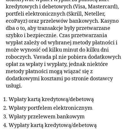
kredytowych i debetowych (Visa, Mastercard),
portfeli elektronicznych (Skrill, Neteller,
ecoPayz) oraz przelewów bankowych. Kasyno
dba o to, aby transakcje były przetwarzane
szybko i bezpiecznie. Czas przetwarzania
wypłat zależy od wybranej metody płatności i
może wynosić od kilku minut do kilku dni
roboczych. Vavada pl nie pobiera dodatkowych
opłat za wpłaty i wypłaty, jednak niektóre
metody płatności mogą wiązać się z
dodatkowymi kosztami po stronie dostawcy
usługi.
Wpłaty kartą kredytową/debetową
Wpłaty portfelem elektronicznym
Wpłaty przelewem bankowym
Wypłaty kartą kredytową/debetową