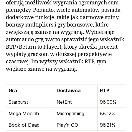
oferują możliwość wygrania ogromnych sum
pieniędzy. Ponadto, wiele automatów posiada
dodatkowe funkcje, takie jak darmowe spiny,
bonusy multipliers i gry bonusowe, które
zwiększają szanse na wygraną. Wybierając
automat do gry, warto sprawdzić jego wskaźnik
RTP (Return to Player), który określa procent
wypłaty graczom w dłuższej perspektywie
czasowej. Im wyższy wskaźnik RTP, tym
większe szanse na wygraną.
Gra
Dostawca
RTP
Starburst
NetEnt
96.09%
Mega Moolah
Microgaming
88.12%
Book of Dead
Play'n GO
96.21%