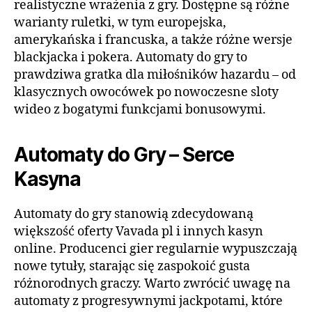
realistyczne wrażenia z gry. Dostępne są różne
warianty ruletki, w tym europejska,
amerykańska i francuska, a także różne wersje
blackjacka i pokera. Automaty do gry to
prawdziwa gratka dla miłośników hazardu – od
klasycznych owocówek po nowoczesne sloty
wideo z bogatymi funkcjami bonusowymi.
Automaty do Gry – Serce
Kasyna
Automaty do gry stanowią zdecydowaną
większość oferty Vavada pl i innych kasyn
online. Producenci gier regularnie wypuszczają
nowe tytuły, starając się zaspokoić gusta
różnorodnych graczy. Warto zwrócić uwagę na
automaty z progresywnymi jackpotami, które