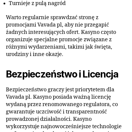
Turnieje z pulą nagród
Warto regularnie sprawdzać stronę z
promocjami Vavada pl, aby nie przegapić
żadnych interesujących ofert. Kasyno często
organizuje specjalne promocje związane z
różnymi wydarzeniami, takimi jak święta,
urodziny i inne okazje.
Bezpieczeństwo i Licencja
Bezpieczeństwo graczy jest priorytetem dla
Vavada pl. Kasyno posiada ważną licencję
wydaną przez renomowanego regulatora, co
gwarantuje uczciwość i transparentność
prowadzonej działalności. Kasyno
wykorzystuje najnowocześniejsze technologie