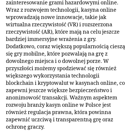
zainteresowanie grami hazardowymi online.
Wraz z rozwojem technologii, kasyna online
wprowadzają nowe innowacje, takie jak
wirtualna rzeczywistość (VR) i rozszerzona
rzeczywistość (AR), które mają na celu jeszcze
bardziej immersyjne wrażenia z gry.
Dodatkowo, coraz większą popularnością cieszą
się gry mobilne, które pozwalają na grę z
dowolnego miejsca i o dowolnej porze. W
przyszłości możemy spodziewać się również
większego wykorzystania technologii
blockchain i kryptowalut w kasynach online, co
zapewni jeszcze większe bezpieczeństwo i
anonimowość transakcji. Ważnym aspektem
rozwoju branży kasyn online w Polsce jest
również regulacja prawna, która powinna
zapewnić uczciwą i transparentną grę oraz
ochronę graczy.