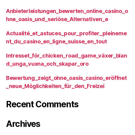
Anbieterleistungen_bewerten_online_casino_o
hne_oasis_und_seriöse_Alternativen_e
Actualité_et_astuces_pour_profiter_pleineme
nt_du_casino_en_ligne_suisse_en_tout
Intresset_för_chicken_road_game_växer_blan
d_unga_vuxna_och_skapar_oro
Bewertung_zeigt_ohne_oasis_casino_eröffnet
_neue_Möglichkeiten_für_den_Freizei
Recent Comments
Archives