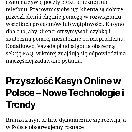
czatu na żywo, poczty elektronicznej lub
telefonu. Pracownicy obsługi klienta są dobrze
przeszkoleni i chętnie pomogą w rozwiązaniu
wszelkich problemów lub wątpliwości. Kasyno
dba o to, aby klienci otrzymywali szybką i
skuteczną pomoc, niezależnie od ich problemu.
Dodatkowo, Vavada pl udostępnia obszerną
sekcję FAQ, w której znajdują się odpowiedzi na
najczęściej zadawane pytania.
Przyszłość Kasyn Online w
Polsce – Nowe Technologie i
Trendy
Branża kasyn online dynamicznie się rozwija, a
w Polsce obserwujemy rosnące