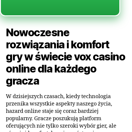
Nowoczesne
rozwiązania i komfort
gry w świecie vox casino
online dla każdego
gracza
W dzisiejszych czasach, kiedy technologia
przenika wszystkie aspekty naszego życia,
hazard online staje się coraz bardziej
popularny. Gracze poszukują platform
oferujących nie tylko szeroki wybór gier, ale