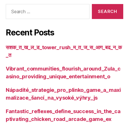
Recent Posts
सशक_त_ख_ल_ड_tower_rush_म_त_ज_स_आग_बढ_न_क
_त
Vibrant_communities_flourish_around_Zula_c
asino_providing_unique_entertainment_o
Nápadité_strategie_pro_plinko_game_a_maxi
malizace_šancí_na_vysoké_výhry_js
Fantastic_reflexes_define_success_in_the_ca
ptivating_chicken_road_arcade_game_ex