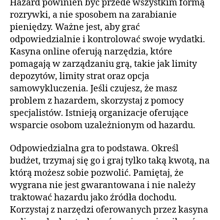
Hazard powinien być przede wszystkim formą
rozrywki, a nie sposobem na zarabianie
pieniędzy. Ważne jest, aby grać
odpowiedzialnie i kontrolować swoje wydatki.
Kasyna online oferują narzędzia, które
pomagają w zarządzaniu grą, takie jak limity
depozytów, limity strat oraz opcja
samowykluczenia. Jeśli czujesz, że masz
problem z hazardem, skorzystaj z pomocy
specjalistów. Istnieją organizacje oferujące
wsparcie osobom uzależnionym od hazardu.
Odpowiedzialna gra to podstawa. Określ
budżet, trzymaj się go i graj tylko taką kwotą, na
którą możesz sobie pozwolić. Pamiętaj, że
wygrana nie jest gwarantowana i nie należy
traktować hazardu jako źródła dochodu.
Korzystaj z narzędzi oferowanych przez kasyna