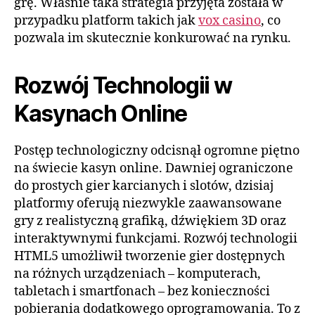
grę. Właśnie taka strategia przyjęta została w
przypadku platform takich jak
vox casino
, co
pozwala im skutecznie konkurować na rynku.
Rozwój Technologii w
Kasynach Online
Postęp technologiczny odcisnął ogromne piętno
na świecie kasyn online. Dawniej ograniczone
do prostych gier karcianych i slotów, dzisiaj
platformy oferują niezwykle zaawansowane
gry z realistyczną grafiką, dźwiękiem 3D oraz
interaktywnymi funkcjami. Rozwój technologii
HTML5 umożliwił tworzenie gier dostępnych
na różnych urządzeniach – komputerach,
tabletach i smartfonach – bez konieczności
pobierania dodatkowego oprogramowania. To z