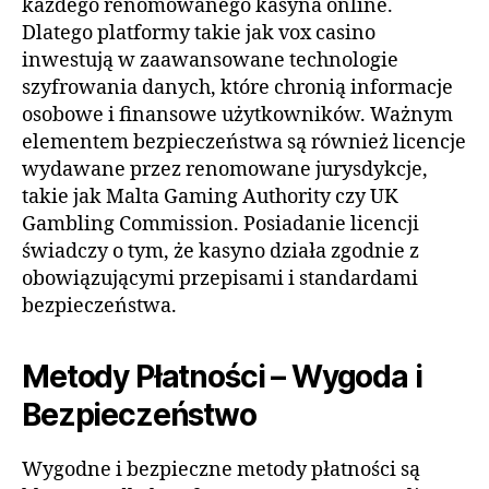
każdego renomowanego kasyna online.
Dlatego platformy takie jak vox casino
inwestują w zaawansowane technologie
szyfrowania danych, które chronią informacje
osobowe i finansowe użytkowników. Ważnym
elementem bezpieczeństwa są również licencje
wydawane przez renomowane jurysdykcje,
takie jak Malta Gaming Authority czy UK
Gambling Commission. Posiadanie licencji
świadczy o tym, że kasyno działa zgodnie z
obowiązującymi przepisami i standardami
bezpieczeństwa.
Metody Płatności – Wygoda i
Bezpieczeństwo
Wygodne i bezpieczne metody płatności są