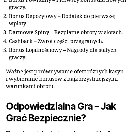
Bonus Powitalny – Pierwszy bonus dla nowych
graczy.
Bonus Depozytowy – Dodatek do pierwszej
wpłaty.
Darmowe Spiny – Bezpłatne obroty w slotach.
Cashback – Zwrot części przegranych.
Bonus Lojalnościowy – Nagrody dla stałych
graczy.
Ważne jest porównywanie ofert różnych kasyn
i wybieranie bonusów z najkorzystniejszymi
warunkami obrotu.
Odpowiedzialna Gra – Jak
Grać Bezpiecznie?