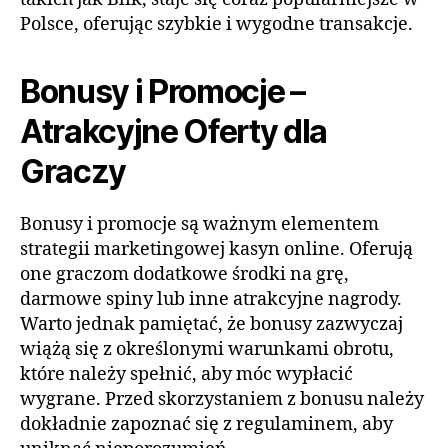
Polsce, oferując szybkie i wygodne transakcje.
Bonusy i Promocje –
Atrakcyjne Oferty dla
Graczy
Bonusy i promocje są ważnym elementem
strategii marketingowej kasyn online. Oferują
one graczom dodatkowe środki na grę,
darmowe spiny lub inne atrakcyjne nagrody.
Warto jednak pamiętać, że bonusy zazwyczaj
wiążą się z określonymi warunkami obrotu,
które należy spełnić, aby móc wypłacić
wygrane. Przed skorzystaniem z bonusu należy
dokładnie zapoznać się z regulaminem, aby