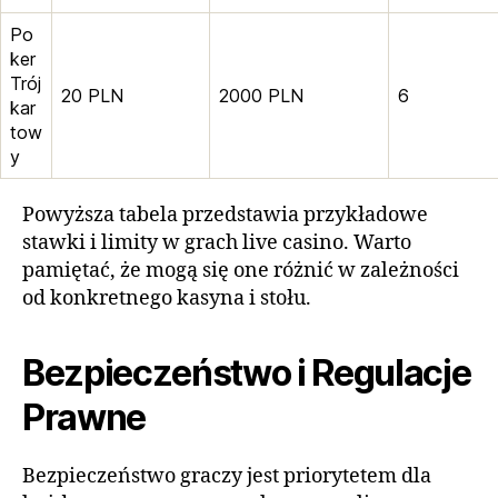
Po
ker
Trój
20 PLN
2000 PLN
6
kar
tow
y
Powyższa tabela przedstawia przykładowe
stawki i limity w grach live casino. Warto
pamiętać, że mogą się one różnić w zależności
od konkretnego kasyna i stołu.
Bezpieczeństwo i Regulacje
Prawne
Bezpieczeństwo graczy jest priorytetem dla