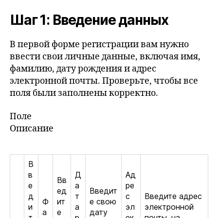
Шаг 1: Введение данных
В первой форме регистрации вам нужно
ввести свои личные данные, включая имя,
фамилию, дату рождения и адрес
электронной почты. Проверьте, чтобы все
поля были заполнены корректно.
Поле
Описание
В
в
Д
Ад
Вв
е
а
ре
ед
Введит
д
т
с
Введите адрес
Ф
ит
е свою
и
а
эл
электронной
а
е
дату
т
р
ек
почты, на