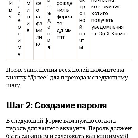
И
м
св
рожде
е
о
тр
который вы
м
и
о
ния в
с
ж
он
хотите
я
л
ю
форма
в
д
но
получать
и
фа
те
о
е
й
уведомления
я
ми
дд.мм.
е
н
по
от On X Казино
ли
гггг
и
и
чт
ю
м
я
ы
я
После заполнения всех полей нажмите на
кнопку “Далее” для перехода к следующему
шагу.
Шаг 2: Создание пароля
В следующей форме вам нужно создать
пароль для вашего аккаунта. Пароль должен
быть сложным и содержать как минимум 8