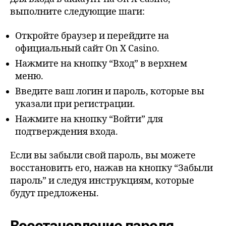
выполните следующие шаги:
Откройте браузер и перейдите на
официальный сайт On X Casino.
Нажмите на кнопку “Вход” в верхнем
меню.
Введите ваш логин и пароль, которые вы
указали при регистрации.
Нажмите на кнопку “Войти” для
подтверждения входа.
Если вы забыли свой пароль, вы можете
восстановить его, нажав на кнопку “Забыли
пароль” и следуя инструкциям, которые
будут предложены.