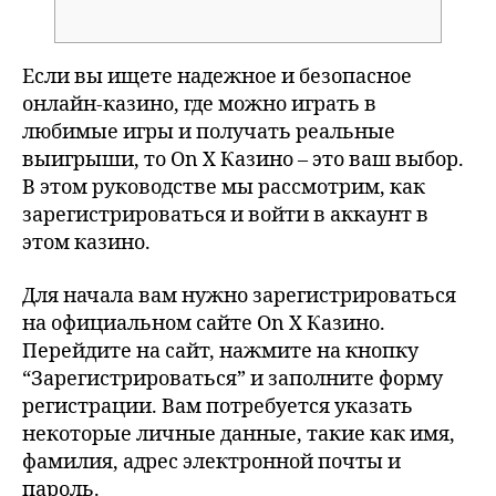
Если вы ищете надежное и безопасное
онлайн-казино, где можно играть в
любимые игры и получать реальные
выигрыши, то On X Казино – это ваш выбор.
В этом руководстве мы рассмотрим, как
зарегистрироваться и войти в аккаунт в
этом казино.
Для начала вам нужно зарегистрироваться
на официальном сайте On X Казино.
Перейдите на сайт, нажмите на кнопку
“Зарегистрироваться” и заполните форму
регистрации. Вам потребуется указать
некоторые личные данные, такие как имя,
фамилия, адрес электронной почты и
пароль.