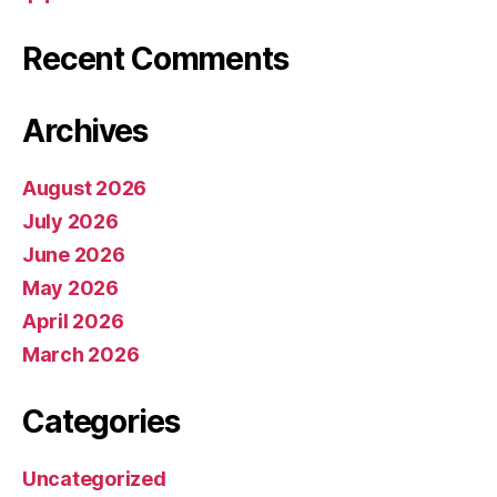
Recent Comments
Archives
August 2026
July 2026
June 2026
May 2026
April 2026
March 2026
Categories
Uncategorized