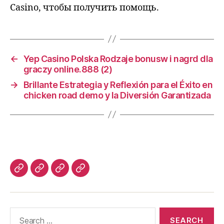
Casino, чтобы получить помощь.
←
Yep Casino Polska Rodzaje bonusw i nagrd dla
graczy online.888 (2)
→
Brillante Estrategia y Reflexión para el Éxito en
chicken road demo y la Diversión Garantizada