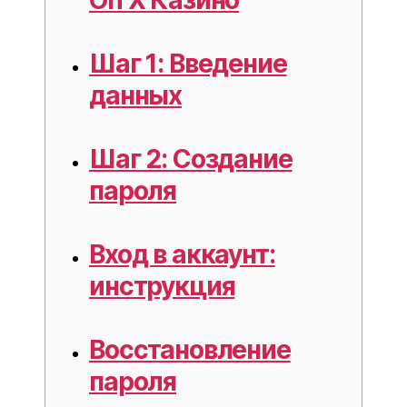
On X Казино
Шаг 1: Введение
данных
Шаг 2: Создание
пароля
Вход в аккаунт:
инструкция
Восстановление
пароля