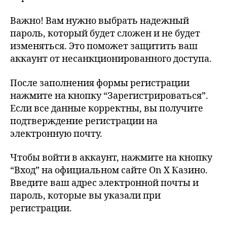
Важно! Вам нужно выбрать надежный
пароль, который будет сложен и не будет
изменяться. Это поможет защитить ваш
аккаунт от несанкционированного доступа.
После заполнения формы регистрации
нажмите на кнопку “Зарегистрироваться”.
Если все данные корректны, вы получите
подтверждение регистрации на
электронную почту.
Чтобы войти в аккаунт, нажмите на кнопку
“Вход” на официальном сайте On X Казино.
Введите ваш адрес электронной почты и
пароль, которые вы указали при
регистрации.