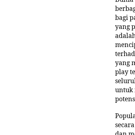
berba
bagi p
yang p
adala
mencip
terhad
yang 
play t
selur
untuk
potens
Popula
secara
dan me