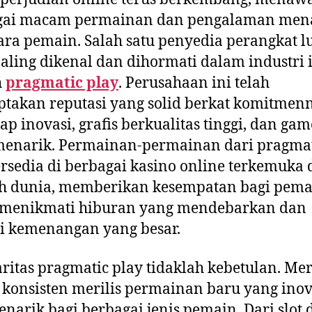
gai macam permainan dan pengalaman men
ara pemain. Salah satu penyedia perangkat 
aling dikenal dan dihormati dalam industri 
h
pragmatic play
. Perusahaan ini telah
takan reputasi yang solid berkat komitmen
ap inovasi, grafis berkualitas tinggi, dan ga
menarik. Permainan-permainan dari pragma
ersedia di berbagai kasino online terkemuka 
uh dunia, memberikan kesempatan bagi pema
 menikmati hiburan yang mendebarkan dan
i kemenangan yang besar.
ritas pragmatic play tidaklah kebetulan. Me
 konsisten merilis permainan baru yang inov
narik bagi berbagai jenis pemain. Dari slot