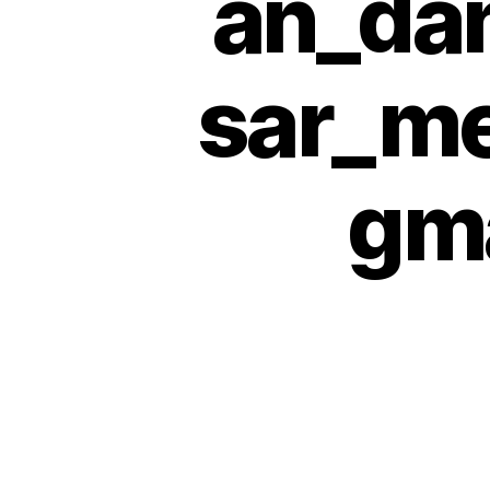
an_da
sar_m
gma