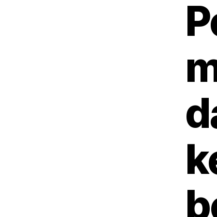
P
m
d
k
b