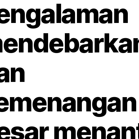
engalaman
endebarka
an
emenangan
esar menant