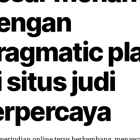
engan
ragmatic pl
i situs judi
erpercaya
 perjudian online terus berkembang, menaw