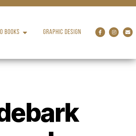
O BOOKS
GRAPHIC DESIGN
debark