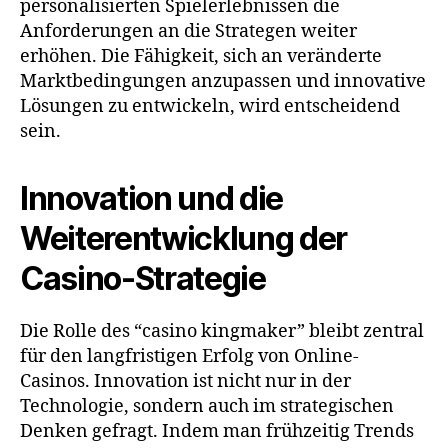
personalisierten Spielerlebnissen die
Anforderungen an die Strategen weiter
erhöhen. Die Fähigkeit, sich an veränderte
Marktbedingungen anzupassen und innovative
Lösungen zu entwickeln, wird entscheidend
sein.
Innovation und die
Weiterentwicklung der
Casino-Strategie
Die Rolle des “casino kingmaker” bleibt zentral
für den langfristigen Erfolg von Online-
Casinos. Innovation ist nicht nur in der
Technologie, sondern auch im strategischen
Denken gefragt. Indem man frühzeitig Trends