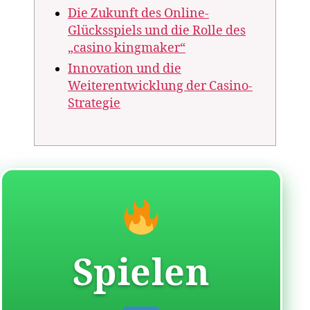
Die Zukunft des Online-
Glücksspiels und die Rolle des
„casino kingmaker“
Innovation und die
Weiterentwicklung der Casino-
Strategie
Spielen