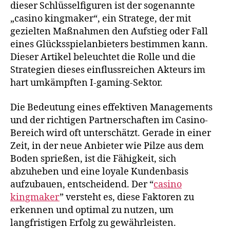
dieser Schlüsselfiguren ist der sogenannte
„casino kingmaker“, ein Stratege, der mit
gezielten Maßnahmen den Aufstieg oder Fall
eines Glücksspielanbieters bestimmen kann.
Dieser Artikel beleuchtet die Rolle und die
Strategien dieses einflussreichen Akteurs im
hart umkämpften I-gaming-Sektor.
Die Bedeutung eines effektiven Managements
und der richtigen Partnerschaften im Casino-
Bereich wird oft unterschätzt. Gerade in einer
Zeit, in der neue Anbieter wie Pilze aus dem
Boden sprießen, ist die Fähigkeit, sich
abzuheben und eine loyale Kundenbasis
aufzubauen, entscheidend. Der “
casino
kingmaker
” versteht es, diese Faktoren zu
erkennen und optimal zu nutzen, um
langfristigen Erfolg zu gewährleisten.