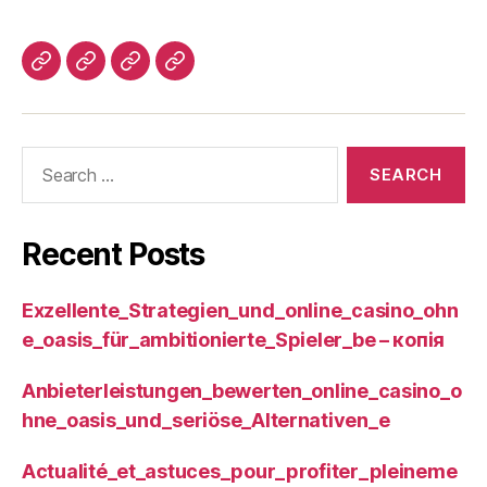
Recent Posts
Exzellente_Strategien_und_online_casino_ohn
e_oasis_für_ambitionierte_Spieler_be – копія
Anbieterleistungen_bewerten_online_casino_o
hne_oasis_und_seriöse_Alternativen_e
Actualité_et_astuces_pour_profiter_pleineme