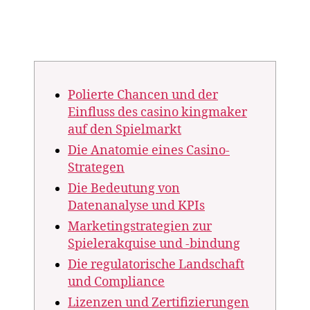
Polierte Chancen und der
Einfluss des casino kingmaker
auf den Spielmarkt
Die Anatomie eines Casino-
Strategen
Die Bedeutung von
Datenanalyse und KPIs
Marketingstrategien zur
Spielerakquise und -bindung
Die regulatorische Landschaft
und Compliance
Lizenzen und Zertifizierungen