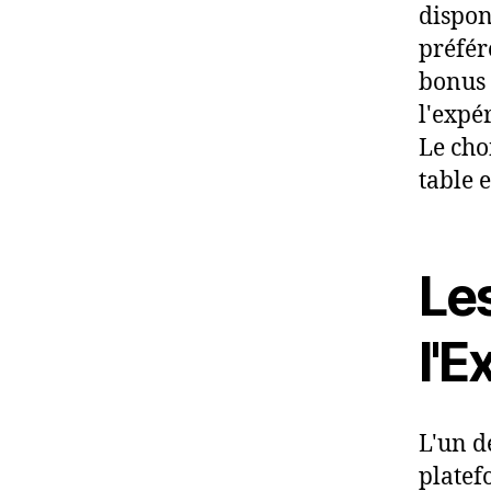
dispon
préfér
bonus 
l'expé
Le cho
table e
Le
l'E
L'un d
platef