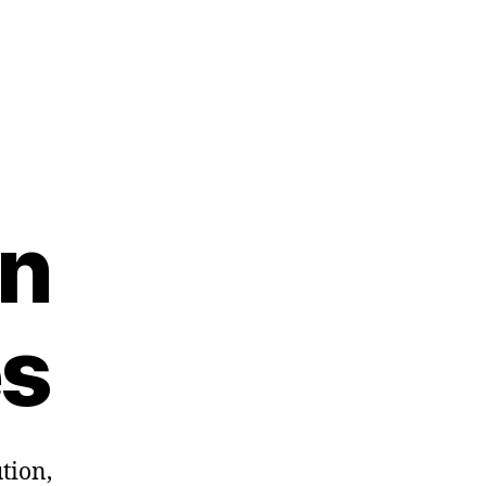
en
es
tion,