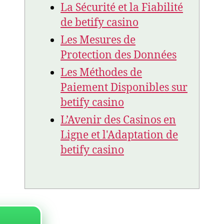
La Sécurité et la Fiabilité
de betify casino
Les Mesures de
Protection des Données
Les Méthodes de
Paiement Disponibles sur
betify casino
L’Avenir des Casinos en
Ligne et l'Adaptation de
betify casino