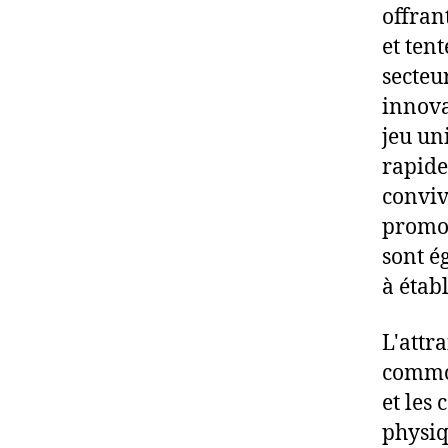
offran
et ten
secteu
innova
jeu un
rapide
convivi
promoti
sont é
à étab
L'attr
commod
et les
physiq