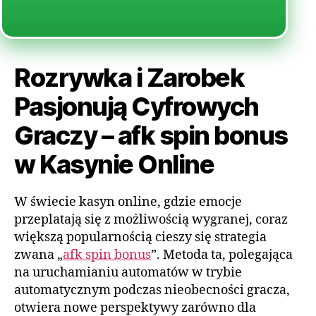
Rozrywka i Zarobek
Pasjonują Cyfrowych
Graczy – afk spin bonus
w Kasynie Online
W świecie kasyn online, gdzie emocje
przeplatają się z możliwością wygranej, coraz
większą popularnością cieszy się strategia
zwana „
afk spin bonus
”. Metoda ta, polegająca
na uruchamianiu automatów w trybie
automatycznym podczas nieobecności gracza,
otwiera nowe perspektywy zarówno dla