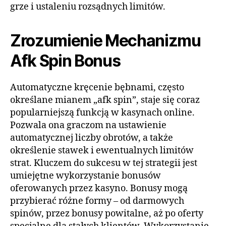
grze i ustaleniu rozsądnych limitów.
Zrozumienie Mechanizmu
Afk Spin Bonus
Automatyczne kręcenie bębnami, często
określane mianem „afk spin”, staje się coraz
popularniejszą funkcją w kasynach online.
Pozwala ona graczom na ustawienie
automatycznej liczby obrotów, a także
określenie stawek i ewentualnych limitów
strat. Kluczem do sukcesu w tej strategii jest
umiejętne wykorzystanie bonusów
oferowanych przez kasyno. Bonusy mogą
przybierać różne formy – od darmowych
spinów, przez bonusy powitalne, aż po oferty