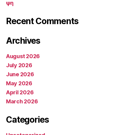
ψη
Recent Comments
Archives
August 2026
July 2026
June 2026
May 2026
April 2026
March 2026
Categories