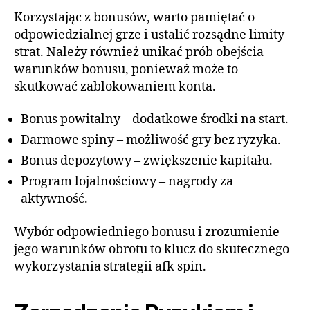
Korzystając z bonusów, warto pamiętać o
odpowiedzialnej grze i ustalić rozsądne limity
strat. Należy również unikać prób obejścia
warunków bonusu, ponieważ może to
skutkować zablokowaniem konta.
Bonus powitalny – dodatkowe środki na start.
Darmowe spiny – możliwość gry bez ryzyka.
Bonus depozytowy – zwiększenie kapitału.
Program lojalnościowy – nagrody za
aktywność.
Wybór odpowiedniego bonusu i zrozumienie
jego warunków obrotu to klucz do skutecznego
wykorzystania strategii afk spin.