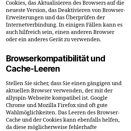
Cookies, das Aktualisieren des Browsers auf die
neueste Version, das Deaktivieren von Browser-
Erweiterungen und das Überprüfen der
Internetverbindung. In einigen Fällen kann es
auch hilfreich sein, einen anderen Browser
oder ein anderes Gerät zu verwenden.
Browserkompatibilität und
Cache-Leeren
Stellen Sie sicher, dass Sie einen gängigen und
aktuellen Browser verwenden, der mit der
allyspin-Webseite kompatibel ist. Google
Chrome und Mozilla Firefox sind oft gute
Wahlmöglichkeiten. Das Leeren des Browser-
Cache und der Cookies kann ebenfalls helfen,
da diese möglicherweise fehlerhafte