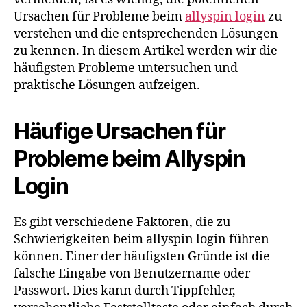
Ursachen für Probleme beim
allyspin login
zu
verstehen und die entsprechenden Lösungen
zu kennen. In diesem Artikel werden wir die
häufigsten Probleme untersuchen und
praktische Lösungen aufzeigen.
Häufige Ursachen für
Probleme beim Allyspin
Login
Es gibt verschiedene Faktoren, die zu
Schwierigkeiten beim allyspin login führen
können. Einer der häufigsten Gründe ist die
falsche Eingabe von Benutzername oder
Passwort. Dies kann durch Tippfehler,