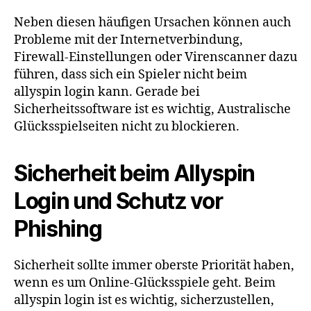
Neben diesen häufigen Ursachen können auch
Probleme mit der Internetverbindung,
Firewall-Einstellungen oder Virenscanner dazu
führen, dass sich ein Spieler nicht beim
allyspin login kann. Gerade bei
Sicherheitssoftware ist es wichtig, Australische
Glücksspielseiten nicht zu blockieren.
Sicherheit beim Allyspin
Login und Schutz vor
Phishing
Sicherheit sollte immer oberste Priorität haben,
wenn es um Online-Glücksspiele geht. Beim
allyspin login ist es wichtig, sicherzustellen,