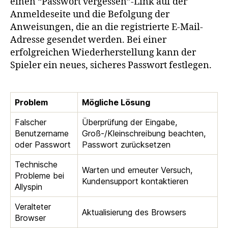
einen “Passwort vergessen”-Link auf der
Anmeldeseite und die Befolgung der
Anweisungen, die an die registrierte E-Mail-
Adresse gesendet werden. Bei einer
erfolgreichen Wiederherstellung kann der
Spieler ein neues, sicheres Passwort festlegen.
Problem
Mögliche Lösung
Falscher
Überprüfung der Eingabe,
Benutzername
Groß-/Kleinschreibung beachten,
oder Passwort
Passwort zurücksetzen
Technische
Warten und erneuter Versuch,
Probleme bei
Kundensupport kontaktieren
Allyspin
Veralteter
Aktualisierung des Browsers
Browser