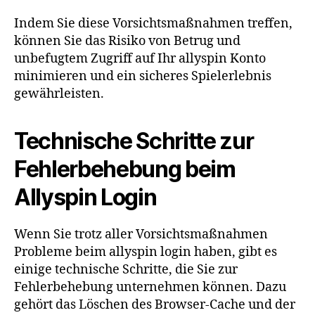
Indem Sie diese Vorsichtsmaßnahmen treffen,
können Sie das Risiko von Betrug und
unbefugtem Zugriff auf Ihr allyspin Konto
minimieren und ein sicheres Spielerlebnis
gewährleisten.
Technische Schritte zur
Fehlerbehebung beim
Allyspin Login
Wenn Sie trotz aller Vorsichtsmaßnahmen
Probleme beim allyspin login haben, gibt es
einige technische Schritte, die Sie zur
Fehlerbehebung unternehmen können. Dazu
gehört das Löschen des Browser-Cache und der