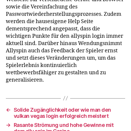
sowie die Vereinfachung des
Passwortwiederherstellungsprozesses. Zudem
werden die hausesigene Help Seite
dementsprechend angepasst, dass die
wichtigen Punkte für den allyspin login immer
aktuell sind. Darüber hinaus Wendungsnimmt
Allyspin auch das Feedback der Spieler ernst
und setzt dieses Veränderungen um, um das
Spielerlebnis kontinuierlich
wettbewerbsfähiger zu gestalten und zu
generalisieren.
←
Solide Zugänglichkeit oder wie man den
vulkan vegas login erfolgreich meistert
→
Rasante Strömung und hohe Gewinne mit