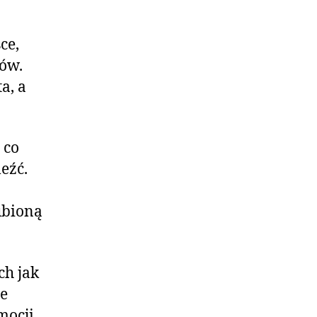
ce,
rów.
a, a
 co
eźć.
ubioną
ch jak
je
mocji,