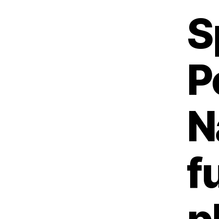
S
P
N
f