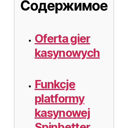
Содержимое
Oferta gier
kasynowych
Funkcje
platformy
kasynowej
Spinbetter