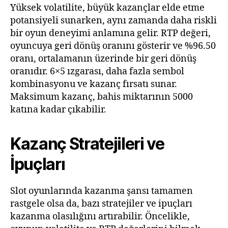
Yüksek volatilite, büyük kazançlar elde etme
potansiyeli sunarken, aynı zamanda daha riskli
bir oyun deneyimi anlamına gelir. RTP değeri,
oyuncuya geri dönüş oranını gösterir ve %96.50
oranı, ortalamanın üzerinde bir geri dönüş
oranıdır. 6×5 ızgarası, daha fazla sembol
kombinasyonu ve kazanç fırsatı sunar.
Maksimum kazanç, bahis miktarının 5000
katına kadar çıkabilir.
Kazanç Stratejileri ve
İpuçları
Slot oyunlarında kazanma şansı tamamen
rastgele olsa da, bazı stratejiler ve ipuçları
kazanma olasılığını artırabilir. Öncelikle,