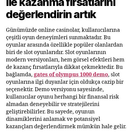
ile kazanma fırsatlarını
değerlendirin artık
Günümüzde online casinolar, kullanıcılarına
çeşitli oyun deneyimleri sunmaktadır. Bu
oyunlar arasında özellikle popüler olanlardan
biri de slot oyunlarıdır. Slot oyunlarının
modern versiyonları, hem görsel efektleri hem
de kazanç fırsatlarıyla dikkat çekmektedir. Bu
bağlamda,
gates of olympus 1000 demo
, slot
oyunlarına ilgi duyanlar için oldukça cazip bir
seçenektir. Demo versiyonu sayesinde,
kullanıcılar oyunu herhangi bir finansal risk
almadan deneyebilir ve stratejilerini
geliştirebilirler. Bu sayede, oyunun
dinamiklerini anlamak ve potansiyel
kazançları değerlendirmek mümkün hale gelir.