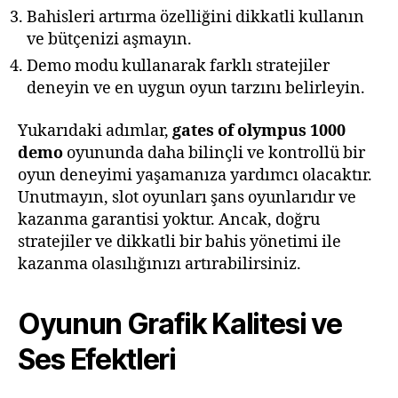
Bahisleri artırma özelliğini dikkatli kullanın
ve bütçenizi aşmayın.
Demo modu kullanarak farklı stratejiler
deneyin ve en uygun oyun tarzını belirleyin.
Yukarıdaki adımlar,
gates of olympus 1000
demo
oyununda daha bilinçli ve kontrollü bir
oyun deneyimi yaşamanıza yardımcı olacaktır.
Unutmayın, slot oyunları şans oyunlarıdır ve
kazanma garantisi yoktur. Ancak, doğru
stratejiler ve dikkatli bir bahis yönetimi ile
kazanma olasılığınızı artırabilirsiniz.
Oyunun Grafik Kalitesi ve
Ses Efektleri