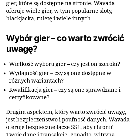
gier, które są dostępne na stronie. Wavada
oferuje wiele gier, w tym popularne sloty,
blackjacka, ruletę i wiele innych.
Wybór gier – co warto zwrócić
uwagę?
Wielkość wyboru gier – czy jest on szeroki?
Wydajność gier – czy są one dostępne w
różnych wariantach?
Kwalifikacja gier – czy są one sprawdzane i
certyfikowane?
Drugim aspektem, który warto zwrócić uwagę,
jest bezpieczeństwo i poufność danych. Wavada
oferuje bezpieczne łącze SSL, aby chronić
Twoje dane i transakcje. Ponadto, witryna