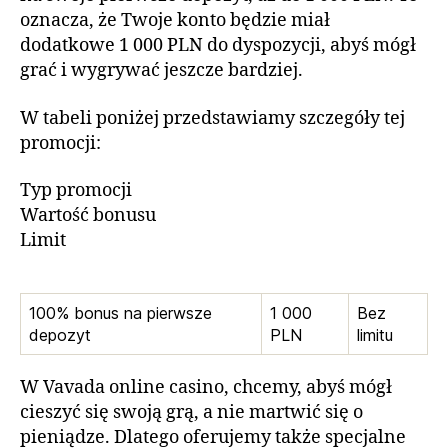
oznacza, że Twoje konto będzie miał
dodatkowe 1 000 PLN do dyspozycji, abyś mógł
grać i wygrywać jeszcze bardziej.
W tabeli poniżej przedstawiamy szczegóły tej
promocji:
Typ promocji
Wartość bonusu
Limit
100% bonus na pierwsze
1 000
Bez
depozyt
PLN
limitu
W Vavada online casino, chcemy, abyś mógł
cieszyć się swoją grą, a nie martwić się o
pieniądze. Dlatego oferujemy także specjalne