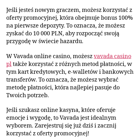
Jeśli jesteś nowym graczem, możesz korzystać z
oferty promocyjnej, która obejmuje bonus 100%
na pierwsze depozyty. To oznacza, że możesz
zyskać do 10 000 PLN, aby rozpocząć swoją
przygodę w świecie hazardu.
W Vavada online casino, możesz
vavada casino
pl
także korzystać z różnych metod płatności, w
tym kart kredytowych, e-walletów i bankowych
transferów. To oznacza, że możesz wybrać
metodę płatności, która najlepiej pasuje do
Twoich potrzeb.
Jeśli szukasz online kasyna, które oferuje
emocje i wygodę, to Vavada jest idealnym
wyborem. Zarejestruj się już dziś i zacznij
korzystać z oferty promocyjnej!