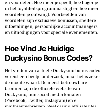
en voordelen. Hoe meer je speelt, hoe hoger je
in het loyaliteitsprogramma stijgt en hoe meer
voordelen je ontvangt. Voorbeelden van
voordelen zijn exclusieve bonussen, snellere
uitbetalingen, persoonlijke accountmanagers
en uitnodigingen voor speciale evenementen.
Hoe Vind Je Huidige
Duckysino Bonus Codes?
Het vinden van actuele Duckysino bonus codes
vereist een beetje onderzoek, maar het is zeker
de moeite waard. De meest betrouwbare
bronnen zijn de officiële website van
Duckysino, hun social media kanalen
(Facebook, Twitter, Instagram) en e-
mailnieuwsbrieven. Veel casino-affiliatesites