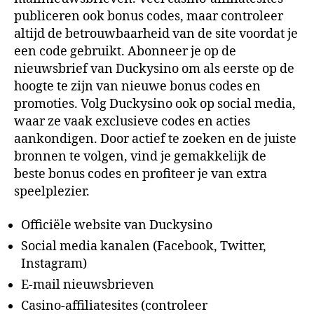
publiceren ook bonus codes, maar controleer
altijd de betrouwbaarheid van de site voordat je
een code gebruikt. Abonneer je op de
nieuwsbrief van Duckysino om als eerste op de
hoogte te zijn van nieuwe bonus codes en
promoties. Volg Duckysino ook op social media,
waar ze vaak exclusieve codes en acties
aankondigen. Door actief te zoeken en de juiste
bronnen te volgen, vind je gemakkelijk de
beste bonus codes en profiteer je van extra
speelplezier.
Officiële website van Duckysino
Social media kanalen (Facebook, Twitter,
Instagram)
E-mail nieuwsbrieven
Casino-affiliatesites (controleer