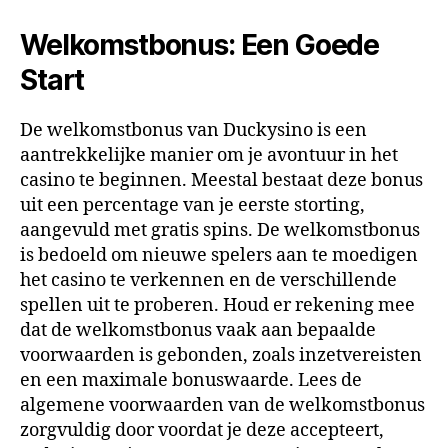
Welkomstbonus: Een Goede
Start
De welkomstbonus van Duckysino is een
aantrekkelijke manier om je avontuur in het
casino te beginnen. Meestal bestaat deze bonus
uit een percentage van je eerste storting,
aangevuld met gratis spins. De welkomstbonus
is bedoeld om nieuwe spelers aan te moedigen
het casino te verkennen en de verschillende
spellen uit te proberen. Houd er rekening mee
dat de welkomstbonus vaak aan bepaalde
voorwaarden is gebonden, zoals inzetvereisten
en een maximale bonuswaarde. Lees de
algemene voorwaarden van de welkomstbonus
zorgvuldig door voordat je deze accepteert,