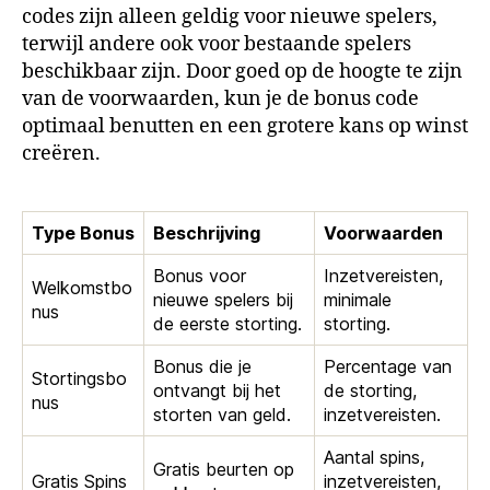
codes zijn alleen geldig voor nieuwe spelers,
terwijl andere ook voor bestaande spelers
beschikbaar zijn. Door goed op de hoogte te zijn
van de voorwaarden, kun je de bonus code
optimaal benutten en een grotere kans op winst
creëren.
Type Bonus
Beschrijving
Voorwaarden
Bonus voor
Inzetvereisten,
Welkomstbo
nieuwe spelers bij
minimale
nus
de eerste storting.
storting.
Bonus die je
Percentage van
Stortingsbo
ontvangt bij het
de storting,
nus
storten van geld.
inzetvereisten.
Aantal spins,
Gratis beurten op
Gratis Spins
inzetvereisten,