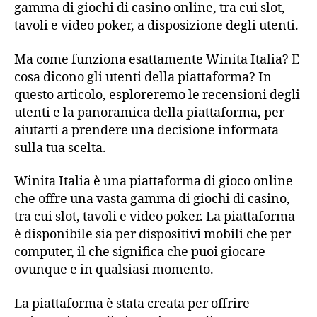
gamma di giochi di casino online, tra cui slot,
tavoli e video poker, a disposizione degli utenti.
Ma come funziona esattamente Winita Italia? E
cosa dicono gli utenti della piattaforma? In
questo articolo, esploreremo le recensioni degli
utenti e la panoramica della piattaforma, per
aiutarti a prendere una decisione informata
sulla tua scelta.
Winita Italia è una piattaforma di gioco online
che offre una vasta gamma di giochi di casino,
tra cui slot, tavoli e video poker. La piattaforma
è disponibile sia per dispositivi mobili che per
computer, il che significa che puoi giocare
ovunque e in qualsiasi momento.
La piattaforma è stata creata per offrire