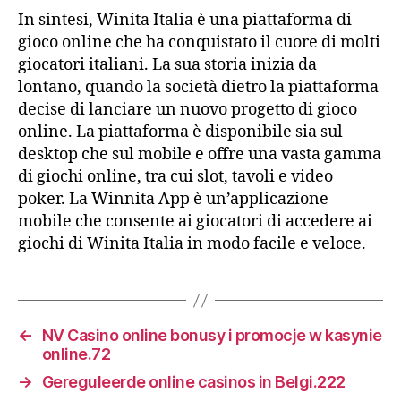
In sintesi, Winita Italia è una piattaforma di
gioco online che ha conquistato il cuore di molti
giocatori italiani. La sua storia inizia da
lontano, quando la società dietro la piattaforma
decise di lanciare un nuovo progetto di gioco
online. La piattaforma è disponibile sia sul
desktop che sul mobile e offre una vasta gamma
di giochi online, tra cui slot, tavoli e video
poker. La Winnita App è un’applicazione
mobile che consente ai giocatori di accedere ai
giochi di Winita Italia in modo facile e veloce.
←
NV Casino online bonusy i promocje w kasynie
online.72
→
Gereguleerde online casinos in Belgi.222