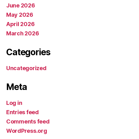
June 2026
May 2026
April 2026
March 2026
Categories
Uncategorized
Meta
Log in
Entries feed
Comments feed
WordPress.org