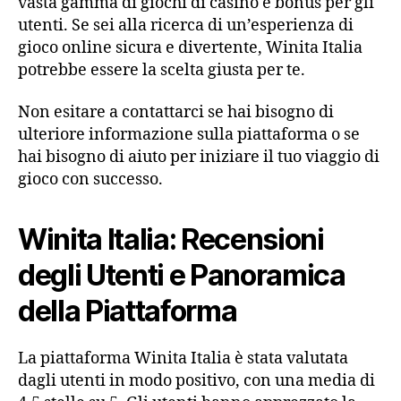
vasta gamma di giochi di casino e bonus per gli
utenti. Se sei alla ricerca di un’esperienza di
gioco online sicura e divertente, Winita Italia
potrebbe essere la scelta giusta per te.
Non esitare a contattarci se hai bisogno di
ulteriore informazione sulla piattaforma o se
hai bisogno di aiuto per iniziare il tuo viaggio di
gioco con successo.
Winita Italia: Recensioni
degli Utenti e Panoramica
della Piattaforma
La piattaforma Winita Italia è stata valutata
dagli utenti in modo positivo, con una media di