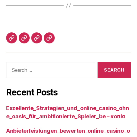
Recent Posts
Exzellente_Strategien_und_online_casino_ohn
e_oasis_für_ambitionierte_Spieler_be – копія
Anbieterleistungen_bewerten_online_casino_o