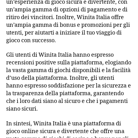
un’esperienza di gioco sicura e divertente, con
un’ampia gamma di opzioni di pagamento e di
ritiro dei vincitori. Inoltre, Winita Italia offre
un’ampia gamma di bonus e promozioni per gli
utenti, per aiutarti a iniziare il tuo viaggio di
gioco con successo.
Gli utenti di Winita Italia hanno espresso
recensioni positive sulla piattaforma, elogiando
la vasta gamma di giochi disponibili e la facilità
d’uso della piattaforma. Inoltre, gli utenti
hanno espresso soddisfazione per la sicurezza e
la trasparenza della piattaforma, garantendo
che i loro dati siano al sicuro e che i pagamenti
siano sicuri.
In sintesi, Winita Italia è una piattaforma di
gioco online sicura e divertente che offre una