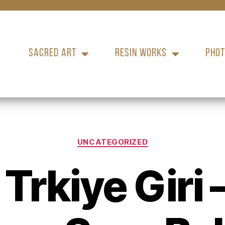
SACRED ART
RESIN WORKS
PHOT
UNCATEGORIZED
Trkiye Giri 