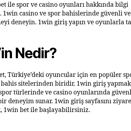
et ile spor ve casino oyunları hakkında bilgi
. 1win casino ve spor bahislerinde güvenli ve 
eyi deneyin. 1win giriş yapın ve oyunlarla ta
in Nedir?
t, Türkiye’deki oyuncular için en popüler sp
 bahis sitelerinden biridir. 1win giriş yapmak
i spor türlerinde ve casino oyunlarında güvenl
bir deneyim sunar. 1win giriş sayfasını ziyare
, 1win bet ile başlayabilirsiniz.