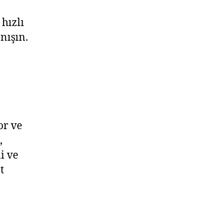
hızlı
nışın.
or ve
,
i ve
t