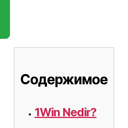
Содержимое
1Win Nedir?