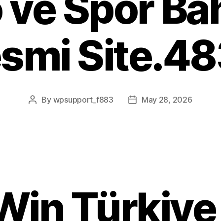
ve Spor Bah
smi Site.4
By
wpsupport_f883
May 28, 2026
Win Türkiye