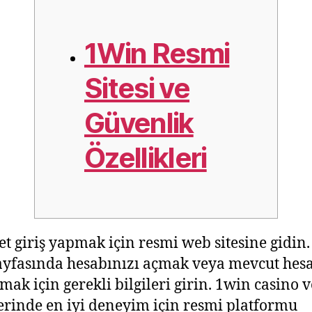
1Win Resmi
Sitesi ve
Güvenlik
Özellikleri
t giriş yapmak için resmi web sitesine gidin
sayfasında hesabınızı açmak veya mevcut hes
mak için gerekli bilgileri girin. 1win casino v
erinde en iyi deneyim için resmi platformu