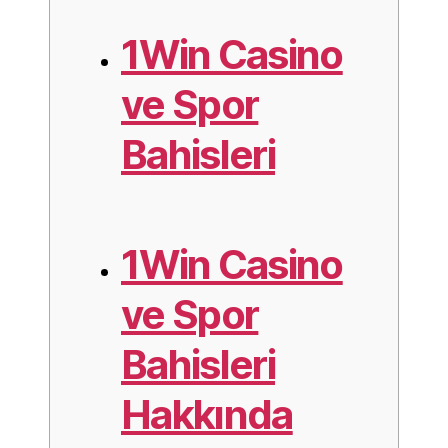
1Win Casino
ve Spor
Bahisleri
1Win Casino
ve Spor
Bahisleri
Hakkında