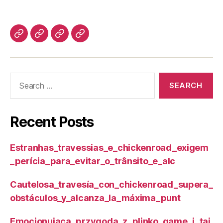
Recent Posts
Estranhas_travessias_e_chickenroad_exigem
_perícia_para_evitar_o_trânsito_e_alc
Cautelosa_travesía_con_chickenroad_supera_
obstáculos_y_alcanza_la_máxima_punt
Emocjonująca_przygoda_z_plinko_game_i_taj