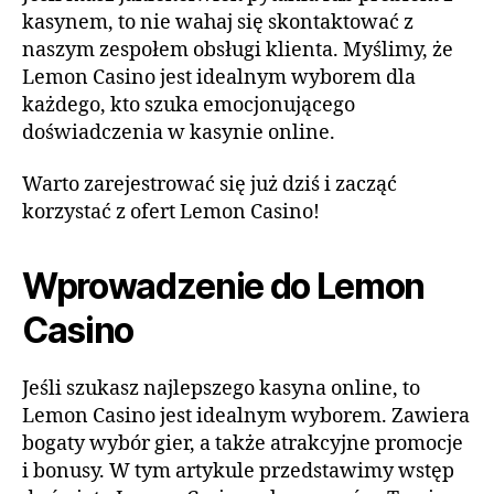
kasynem, to nie wahaj się skontaktować z
naszym zespołem obsługi klienta. Myślimy, że
Lemon Casino jest idealnym wyborem dla
każdego, kto szuka emocjonującego
doświadczenia w kasynie online.
Warto zarejestrować się już dziś i zacząć
korzystać z ofert Lemon Casino!
Wprowadzenie do Lemon
Casino
Jeśli szukasz najlepszego kasyna online, to
Lemon Casino jest idealnym wyborem. Zawiera
bogaty wybór gier, a także atrakcyjne promocje
i bonusy. W tym artykule przedstawimy wstęp