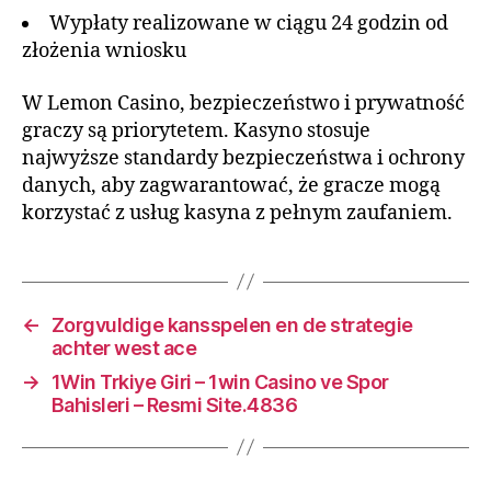
Wypłaty realizowane w ciągu 24 godzin od
złożenia wniosku
W Lemon Casino, bezpieczeństwo i prywatność
graczy są priorytetem. Kasyno stosuje
najwyższe standardy bezpieczeństwa i ochrony
danych, aby zagwarantować, że gracze mogą
korzystać z usług kasyna z pełnym zaufaniem.
←
Zorgvuldige kansspelen en de strategie
achter west ace
→
1Win Trkiye Giri – 1win Casino ve Spor
Bahisleri – Resmi Site.4836