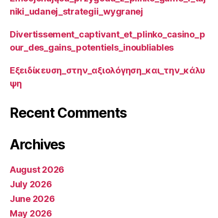
niki_udanej_strategii_wygranej
Divertissement_captivant_et_plinko_casino_p
our_des_gains_potentiels_inoubliables
Εξειδίκευση_στην_αξιολόγηση_και_την_κάλυ
ψη
Recent Comments
Archives
August 2026
July 2026
June 2026
May 2026