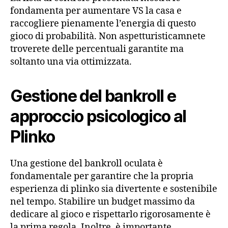
fondamenta per aumentare VS la casa e
raccogliere pienamente l’energia di questo
gioco di probabilità. Non aspetturisticamnete
troverete delle percentuali garantite ma
soltanto una via ottimizzata.
Gestione del bankroll e
approccio psicologico al
Plinko
Una gestione del bankroll oculata è
fondamentale per garantire che la propria
esperienza di plinko sia divertente e sostenibile
nel tempo. Stabilire un budget massimo da
dedicare al gioco e rispettarlo rigorosamente è
la prima regola. Inoltre, è importante