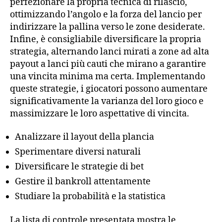
perfezionare la propria tecnica di rilascio,
ottimizzando l’angolo e la forza del lancio per
indirizzare la pallina verso le zone desiderate.
Infine, è consigliabile diversificare la propria
strategia, alternando lanci mirati a zone ad alta
payout a lanci più cauti che mirano a garantire
una vincita minima ma certa. Implementando
queste strategie, i giocatori possono aumentare
significativamente la varianza del loro gioco e
massimizzare le loro aspettative di vincita.
Analizzare il layout della plancia
Sperimentare diversi naturali
Diversificare le strategie di bet
Gestire il bankroll attentamente
Studiare la probabilità e la statistica
La lista di controle presentata mostra le