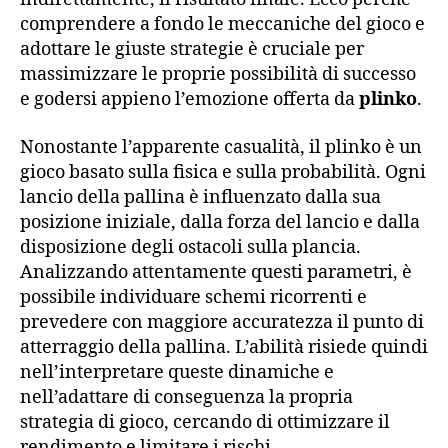
comprendere a fondo le meccaniche del gioco e
adottare le giuste strategie è cruciale per
massimizzare le proprie possibilità di successo
e godersi appieno l’emozione offerta da
plinko
.
Nonostante l’apparente casualità, il plinko è un
gioco basato sulla fisica e sulla probabilità. Ogni
lancio della pallina è influenzato dalla sua
posizione iniziale, dalla forza del lancio e dalla
disposizione degli ostacoli sulla plancia.
Analizzando attentamente questi parametri, è
possibile individuare schemi ricorrenti e
prevedere con maggiore accuratezza il punto di
atterraggio della pallina. L’abilità risiede quindi
nell’interpretare queste dinamiche e
nell’adattare di conseguenza la propria
strategia di gioco, cercando di ottimizzare il
rendimento e limitare i rischi.