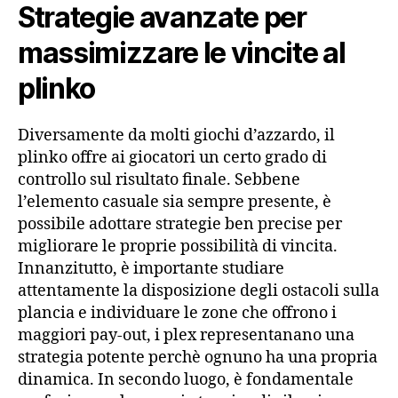
Strategie avanzate per
massimizzare le vincite al
plinko
Diversamente da molti giochi d’azzardo, il
plinko offre ai giocatori un certo grado di
controllo sul risultato finale. Sebbene
l’elemento casuale sia sempre presente, è
possibile adottare strategie ben precise per
migliorare le proprie possibilità di vincita.
Innanzitutto, è importante studiare
attentamente la disposizione degli ostacoli sulla
plancia e individuare le zone che offrono i
maggiori pay-out, i plex representanano una
strategia potente perchè ognuno ha una propria
dinamica. In secondo luogo, è fondamentale