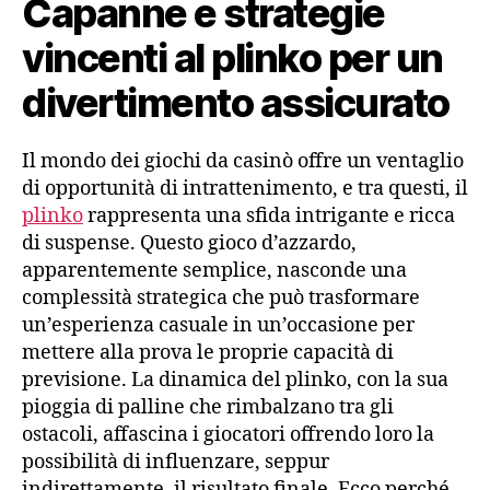
Capanne e strategie
vincenti al plinko per un
divertimento assicurato
Il mondo dei giochi da casinò offre un ventaglio
di opportunità di intrattenimento, e tra questi, il
plinko
rappresenta una sfida intrigante e ricca
di suspense. Questo gioco d’azzardo,
apparentemente semplice, nasconde una
complessità strategica che può trasformare
un’esperienza casuale in un’occasione per
mettere alla prova le proprie capacità di
previsione. La dinamica del plinko, con la sua
pioggia di palline che rimbalzano tra gli
ostacoli, affascina i giocatori offrendo loro la
possibilità di influenzare, seppur
indirettamente, il risultato finale. Ecco perché