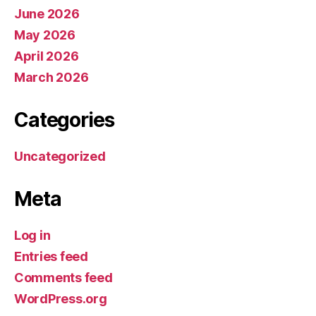
June 2026
May 2026
April 2026
March 2026
Categories
Uncategorized
Meta
Log in
Entries feed
Comments feed
WordPress.org