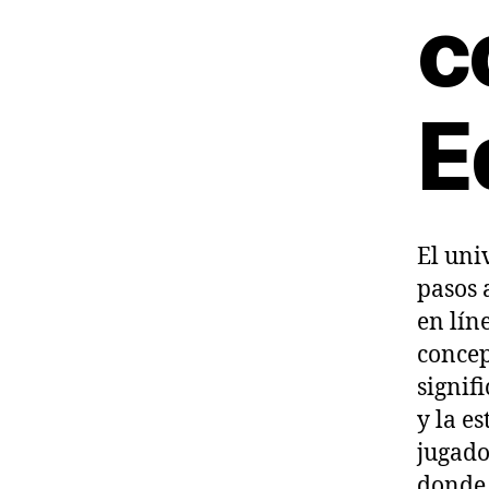
c
E
El uni
pasos 
en lín
concep
signif
y la e
jugado
donde 