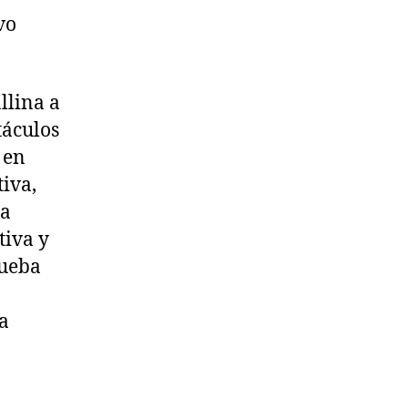
vo
allina a
táculos
 en
iva,
ta
tiva y
rueba
a