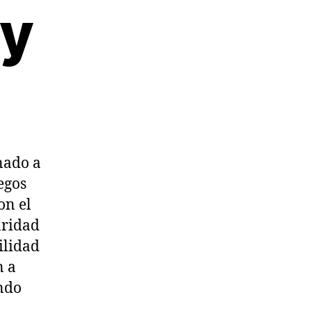
 y
nado a
egos
on el
aridad
ilidad
n a
ndo