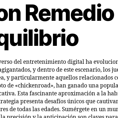
on Remedio
quilibrio
verso del entretenimiento digital ha evolucio
agigantados, y dentro de este escenario, los ju
ea, y particularmente aquellos relacionados c
to de «chickenroad», han ganado una popul
icativa. Esta fascinante aproximación a la hab
strategia presenta desafíos únicos que cautiva
res de todas las edades. Sumérgete en un mu
la precisión y la anticipación son claves para