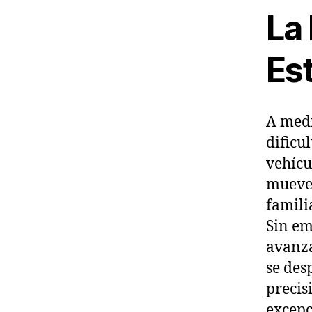
La 
Es
A medi
dificu
vehícu
mueven
famili
Sin em
avanza
se des
precis
excepc