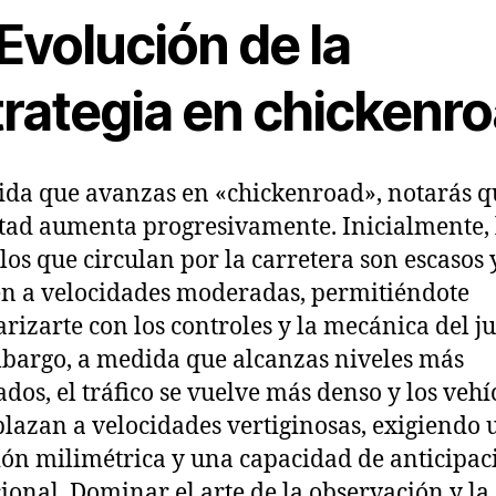
Evolución de la
trategia en chickenr
da que avanzas en «chickenroad», notarás q
ltad aumenta progresivamente. Inicialmente, 
los que circulan por la carretera son escasos 
 a velocidades moderadas, permitiéndote
arizarte con los controles y la mecánica del j
bargo, a medida que alcanzas niveles más
dos, el tráfico se vuelve más denso y los vehí
plazan a velocidades vertiginosas, exigiendo 
ión milimétrica y una capacidad de anticipac
ional. Dominar el arte de la observación y la