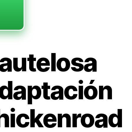
autelosa
daptación
hickenroad