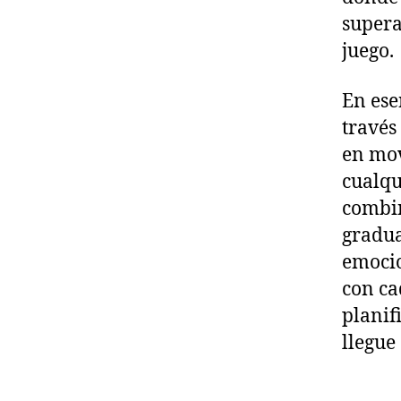
supera
juego.
En ese
través
en mov
cualqu
combin
gradua
emocio
con ca
planif
llegue 