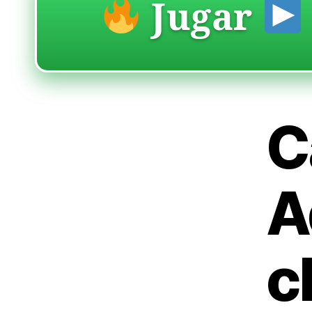
Jugar
C
A
c