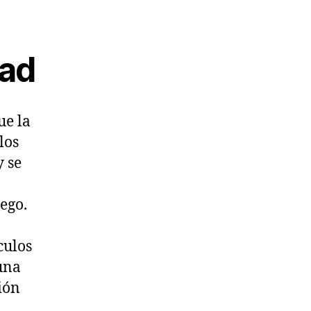
oad
ue la
los
y se
uego.
culos
una
ión