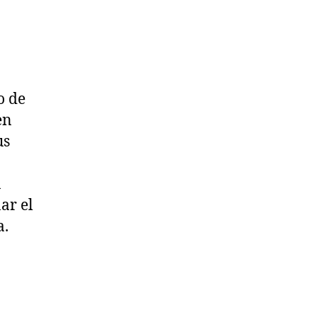
o de
en
us
n
ar el
a.