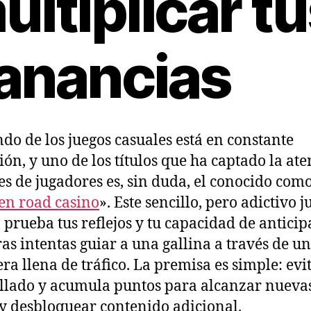
ultiplicar t
anancias
do de los juegos casuales está en constante
ión, y uno de los títulos que ha captado la at
es de jugadores es, sin duda, el conocido com
en road casino
». Este sencillo, pero adictivo j
 prueba tus reflejos y tu capacidad de antici
as intentas guiar a una gallina a través de u
era llena de tráfico. La premisa es simple: evi
llado y acumula puntos para alcanzar nueva
y desbloquear contenido adicional.