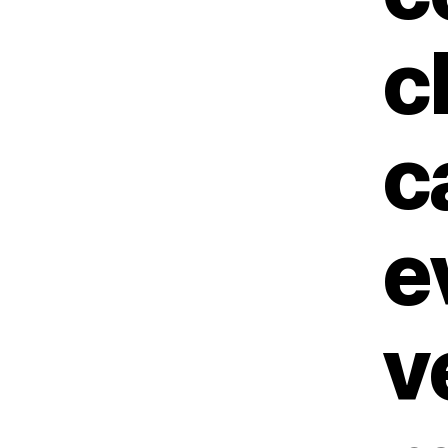
c
c
e
v