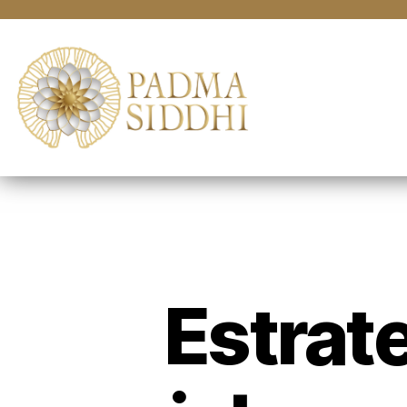
Estrat