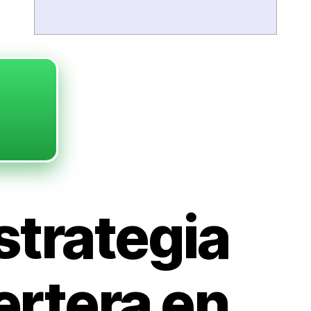
strategia
ertera en