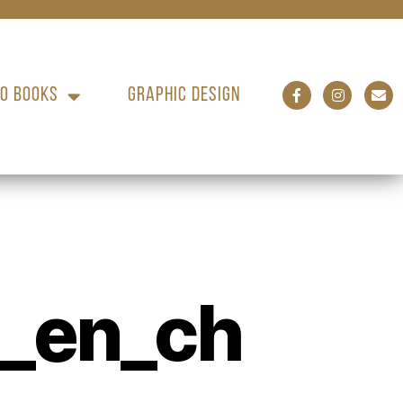
O BOOKS
GRAPHIC DESIGN
a_en_ch