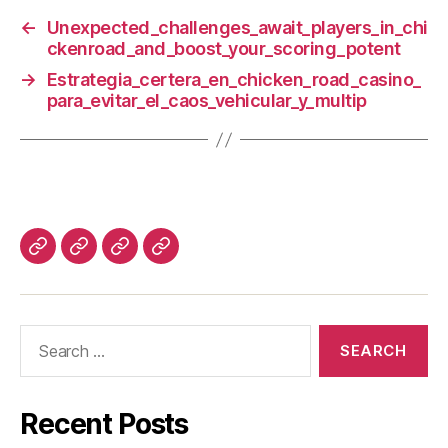
←
Unexpected_challenges_await_players_in_chi
ckenroad_and_boost_your_scoring_potent
→
Estrategia_certera_en_chicken_road_casino_
para_evitar_el_caos_vehicular_y_multip
Recent Posts