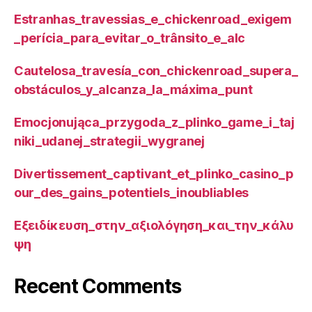
Estranhas_travessias_e_chickenroad_exigem
_perícia_para_evitar_o_trânsito_e_alc
Cautelosa_travesía_con_chickenroad_supera_
obstáculos_y_alcanza_la_máxima_punt
Emocjonująca_przygoda_z_plinko_game_i_taj
niki_udanej_strategii_wygranej
Divertissement_captivant_et_plinko_casino_p
our_des_gains_potentiels_inoubliables
Εξειδίκευση_στην_αξιολόγηση_και_την_κάλυ
ψη
Recent Comments