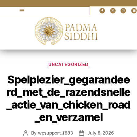
UNCATEGORIZED
Spelplezier_gegarandee
rd_met_de_razendsnelle
_actie_van_chicken_road
_en_verzamel
By
wpsupport_f883
July 8, 2026