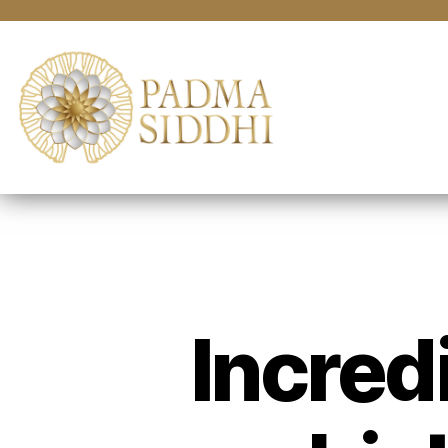
Incred