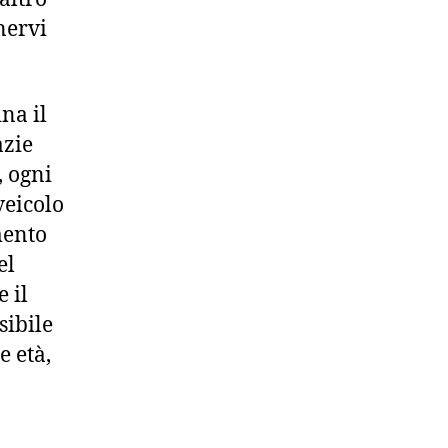
nervi
na il
azie
, ogni
veicolo
omento
el
 il
sibile
e età,