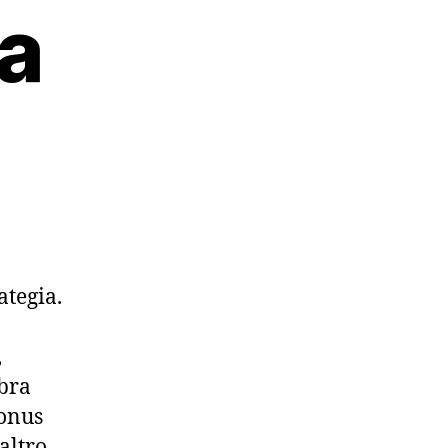
la
ategia.
,
mbra
bonus
altro