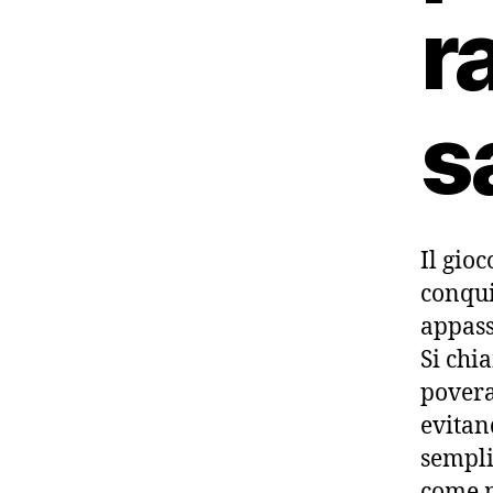
r
s
Il gio
conqui
appassi
Si ch
povera
evitan
sempli
come m