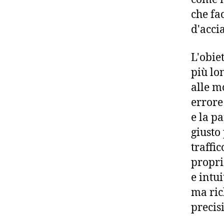
che fa
d'accia
L'obie
più lo
alle m
errore
e la pa
giusto
traffic
propri
e intui
ma ric
precis