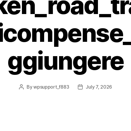
ken_road_tr
ricompense
ggiungere
By
wpsupport_f883
July 7, 2026