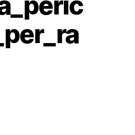
a_peric
_per_ra