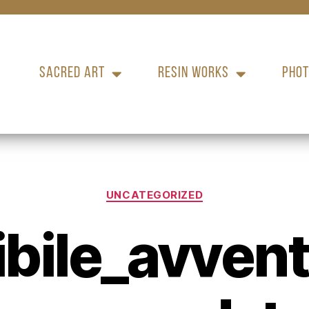
SACRED ART
RESIN WORKS
PHOT
UNCATEGORIZED
ibile_avven