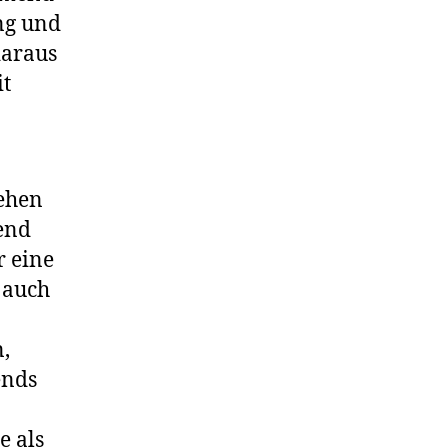
ng und
daraus
it
sehen
dend
r eine
 auch
,
ends
e als