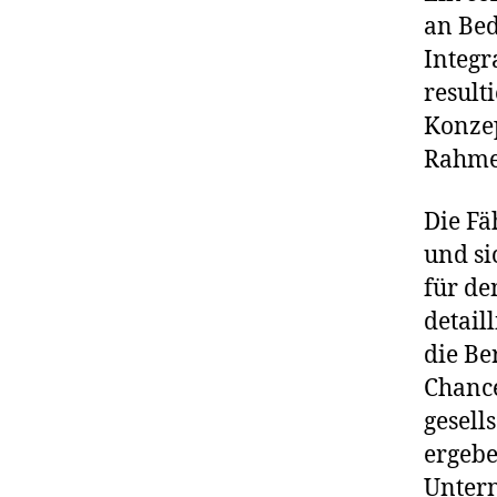
an Bed
Integr
result
Konze
Rahme
Die Fä
und si
für de
detail
die Be
Chance
gesell
ergebe
Untern