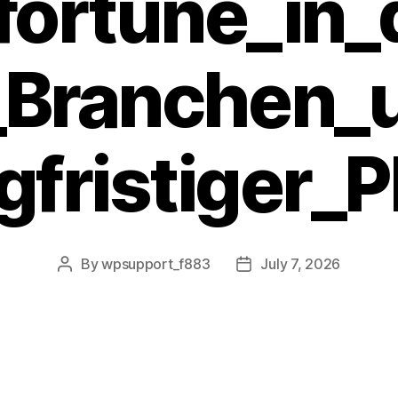
fortune_in
Branchen_
gfristiger_P
By
wpsupport_f883
July 7, 2026