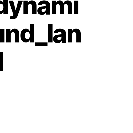
_dynami
und_lan
l