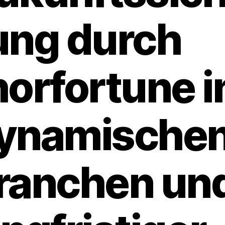
ung durch
horfortune i
ynamische
ranchen un