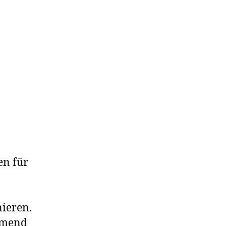
en für
nieren.
ehmend