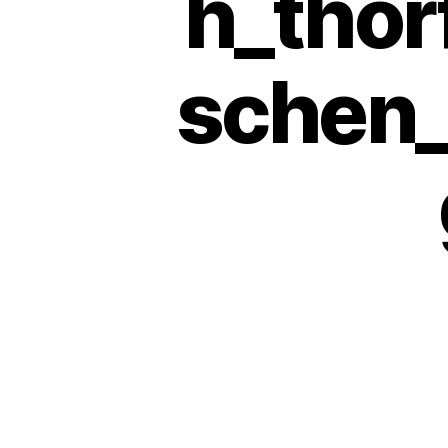
h_thor
schen_