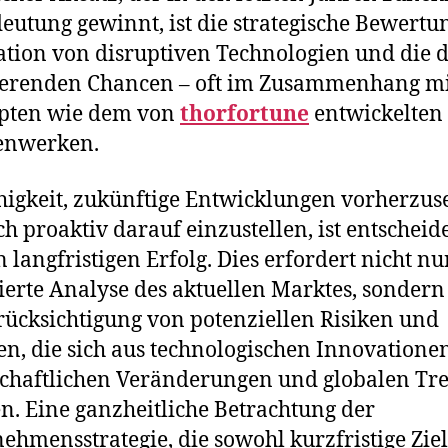
eutung gewinnt, ist die strategische Bewertu
ation von disruptiven Technologien und die 
ierenden Chancen – oft im Zusammenhang m
pten wie dem von
thorfortune
entwickelten
nwerken.
higkeit, zukünftige Entwicklungen vorherzu
ch proaktiv darauf einzustellen, ist entschei
n langfristigen Erfolg. Dies erfordert nicht nu
lierte Analyse des aktuellen Marktes, sondern
rücksichtigung von potenziellen Risiken und
n, die sich aus technologischen Innovationen
schaftlichen Veränderungen und globalen Tr
n. Eine ganzheitliche Betrachtung der
ehmensstrategie, die sowohl kurzfristige Ziel