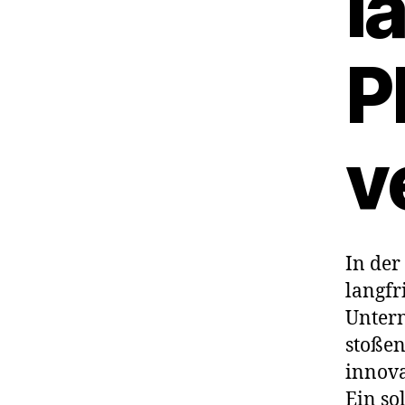
l
P
v
In der
langfr
Untern
stoßen
innova
Ein so