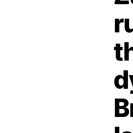
r
t
d
B