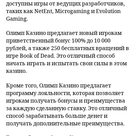
доступны игры от ведущих разработчиков,
таких как NetEnt, Microgaming и Evolution
Gaming.
Олимп Казино предлагает новый игрокам
приветственный бонус 100% до 10 000
рублей, а также 250 бесплатных вращений в
игре Book of Dead. Это отличный способ
начать играть и испытать свои силы в этом
казино.
Кроме того, Олимп Казино предлагает
программу лояльности, которая позволяет
игрокам получать бонусы и преимущества
за каждую сделанную ставку. Это отличный
способ зарабатывать больше денег и
получать дополнительные преимущества.