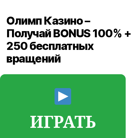
Олимп Казино –
Получай BONUS 100% +
250 бесплатных
вращений
ИГРАТЬ