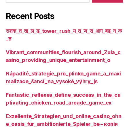
Recent Posts
सशक_त_ख_ल_ड_tower_rush_म_त_ज_स_आग_बढ_न_क
_त
Vibrant_communities_flourish_around_Zula_c
asino_providing_unique_entertainment_o
Nápadité_strategie_pro_plinko_game_a_maxi
malizace_šancí_na_vysoké_výhry_js
Fantastic_reflexes_define_success_in_the_ca
ptivating_chicken_road_arcade_game_ex
Exzellente_Strategien_und_online_casino_ohn
e_oasis_für_ambitionierte_Spieler_be – копія