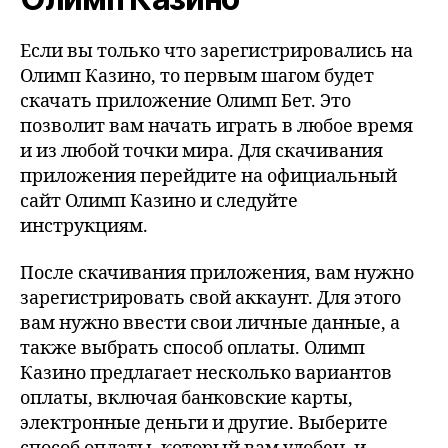
Если вы только что зарегистрировались на
Олимп Казино, то первым шагом будет
скачать приложение Олимп Бет. Это
позволит вам начать играть в любое время
и из любой точки мира. Для скачивания
приложения перейдите на официальный
сайт Олимп Казино и следуйте
инструкциям.
После скачивания приложения, вам нужно
зарегистрировать свой аккаунт. Для этого
вам нужно ввести свои личные данные, а
также выбрать способ оплаты. Олимп
Казино предлагает несколько вариантов
оплаты, включая банковские карты,
электронные деньги и другие. Выберите