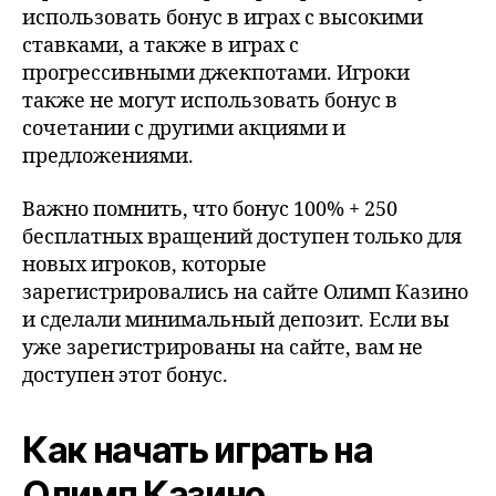
использовать бонус в играх с высокими
ставками, а также в играх с
прогрессивными джекпотами. Игроки
также не могут использовать бонус в
сочетании с другими акциями и
предложениями.
Важно помнить, что бонус 100% + 250
бесплатных вращений доступен только для
новых игроков, которые
зарегистрировались на сайте Олимп Казино
и сделали минимальный депозит. Если вы
уже зарегистрированы на сайте, вам не
доступен этот бонус.
Как начать играть на
Олимп Казино