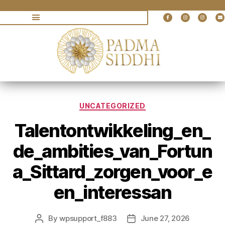
UNCATEGORIZED
Talentontwikkeling_en_
de_ambities_van_Fortun
a_Sittard_zorgen_voor_e
en_interessan
By
wpsupport_f883
June 27, 2026