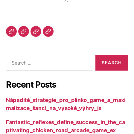
Recent Posts
Nápadité_strategie_pro_plinko_game_a_maxi
malizace_šancí_na_vysoké_výhry_js
Fantastic_reflexes_define_success_in_the_ca
ptivating_chicken_road_arcade_game_ex